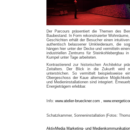
Der Parcours präsentiert die Themen des Berg
Baubestand. In Form rekonstruierter Wohnräume, a
Geschichten erhält der Besucher einen intuitiv
authentisch belassener Umkleideraum, die so
hängen hier unter der Decke und vermitteln ein
industriellen Zentrums für Steinkohlebergbau 
Kumpel unter Tage arbeiteten.
Kontrastierend zur historischen Architektur p
Zeitalters. Der Blick in die Zukunft wird m
unterstrichen. So vermittelt beispielsweise e
Obergeschoss der Kaue alternative Möglichkei
und Medieninstallationen sind integriert. Erneuer
Energieträgern erlebbar.
Info:
www.atelier-brueckner.com
,
www.energetic
Schatzkammer, Sonneninstallation (Fotos: Thom
AktivMedia Marketing- und Medienkommunikatio