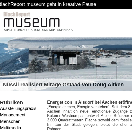
 geht in kreative Pause
Nüssli realisiert Mirage Gstaad von Doug Aitken
Rubriken
Energeticon in Alsdorf bei Aachen eröffn
„Energie erleben, Energie verstehen“: Seit dem 8.
Ausstellungspraxis
Aachen inhaltlich neue, emotionale Zugänge
Management
Kokerei Westeuropas entwarf Atelier Brückner e
3.000 Quadratmetern Fläche sowohl dem fossilen
Menschen
Inmitten der Stadt gelegen, bietet die ehema
Multimedia
Rahmen.