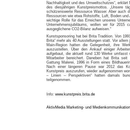
Nachhaltigkeit und des Umweltschutzes“, erklär
des diesjährigen Kunstpreismottos. „Unsere tä
schützenswerte Ressource Wasser. Aber auch di
Ressourcen wie etwa Rohstoffe, Luft, Boden und Art
wichtige Rolle für das Erreichen unseres Untern
Unternehmensjubiläums, wollen wir für 2015 ca
ausgeglichene CO2-Bilanz aufweisen.“
Kunstsponsoring hat bei Brita Tradition. Von 19
Brita“ mehr als 40 Ausstellungen statt. Vor allem
Main-Region hatten die Gelegenheit, ihre We
auszustellen. Über den Ankauf einiger Arbei
aufgebaut, die aktuell rund 130 Werke umfasst 
Mitarbeiter bereichert. Daneben hat Brita sei
Gattung Malerei, 1996 in Form eines Bildhauer
Nach einer längeren Pause war 2012 das Konz
Kunstpreis auszurufen, wieder aufgenommen wor
– Linien – Perspektiven“ hatten damals bund
teilgenommen.
Info:
www.kunstpreis.brita.de
AktivMedia Marketing- und Medienkommunikatio