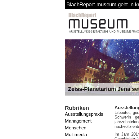
BlachReport museum geht in kr
Zeiss-Planetarium Jena se
Rubriken
Ausstellun
Erbeutet, ge
Ausstellungspraxis
Schwerin ge
Management
jahrzehntela
nachvollziehb
Menschen
Multimedia
Im Jahr 2014
Geschichte: 