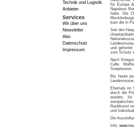
Technik und Logistik
für Europa d
Anbieter
Napoleon Bon
hatte. Die 
Services
Mecklenburgi
kam die in P
Wir über uns
Newsletter
Seit den Haag
Unantastbar
Abo
Nationalso
Datenschutz
Landesmuseum
und gehortet
Impressum
zum Schutz v
Nach Kriegse
Celle. Waff
Sowjetunion.
Bis heute je
Landesmuseum
Ehemals im S
durch die Pr
wurden, für
europäischen
Raubkunst ve
und Individua
Die Ausstellu
Info:
www.mue