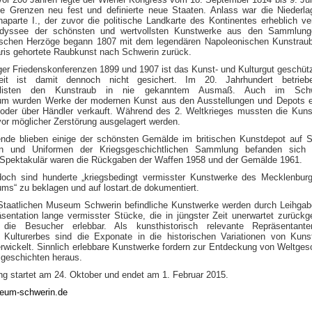
ie Grenzen neu fest und definierte neue Staaten. Anlass war die Niederl
aparte I., der zuvor die politische Landkarte des Kontinentes erheblich ve
Odyssee der schönsten und wertvollsten Kunstwerke aus den Sammlung
schen Herzöge begann 1807 mit dem legendären Napoleonischen Kunstraub
aris gehortete Raubkunst nach Schwerin zurück.
er Friedenskonferenzen 1899 und 1907 ist das Kunst- und Kulturgut geschütz
keit ist damit dennoch nicht gesichert. Im 20. Jahrhundert betrieb
zialisten den Kunstraub in nie gekanntem Ausmaß. Auch im Schw
 wurden Werke der modernen Kunst aus den Ausstellungen und Depots en
 oder über Händler verkauft. Während des 2. Weltkrieges mussten die Kun
or möglicher Zerstörung ausgelagert werden.
nde blieben einige der schönsten Gemälde im britischen Kunstdepot auf 
en und Uniformen der Kriegsgeschichtlichen Sammlung befanden sich 
 Spektakulär waren die Rückgaben der Waffen 1958 und der Gemälde 1961.
doch sind hunderte „kriegsbedingt vermisster Kunstwerke des Mecklenbur
s“ zu beklagen und auf lostart.de dokumentiert.
taatlichen Museum Schwerin befindliche Kunstwerke werden durch Leihga
äsentation lange vermisster Stücke, die in jüngster Zeit unerwartet zurück
 die Besucher erlebbar. Als kunsthistorisch relevante Repräsentant
 Kulturerbes sind die Exponate in die historischen Variationen von Kuns
rwickelt. Sinnlich erlebbare Kunstwerke fordern zur Entdeckung von Weltges
lgeschichten heraus.
ng startet am 24. Oktober und endet am 1. Februar 2015.
um-schwerin.de