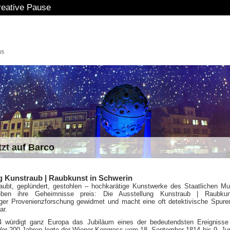
eative Pause
tzt auf Barco
g Kunstraub | Raubkunst in Schwerin
raubt, geplündert, gestohlen – hochkarätige Kunstwerke des Staatlichen 
ben ihre Geheimnisse preis: Die Ausstellung Kunstraub | Raubkun
nger Provenienzforschung gewidmet und macht eine oft detektivische Spur
ar.
 würdigt ganz Europa das Jubiläum eines der bedeutendsten Ereignisse 
Vor 200 Jahren legte der Wiener Kongress vom 18. September 1814 bis 9. Ju