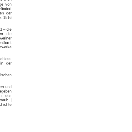
age von
rändert
en der
. 1816
t – die
en die
eriner
tfernt
stwerke
Schloss
in der
gischen
ben und
gegeben
en des
traub |
chichte