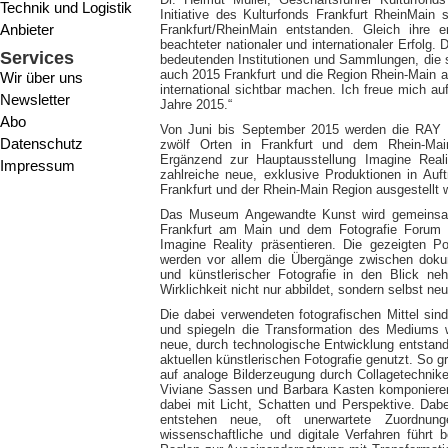
Technik und Logistik
Initiative des Kulturfonds Frankfurt RheinMain
Anbieter
Frankfurt/RheinMain entstanden. Gleich ihre
beachteter nationaler und internationaler Erfolg
Services
bedeutenden Institutionen und Sammlungen, die s
auch 2015 Frankfurt und die Region Rhein-Main al
Wir über uns
international sichtbar machen. Ich freue mich a
Newsletter
Jahre 2015.“
Abo
Von Juni bis September 2015 werden die RAY Fo
Datenschutz
zwölf Orten in Frankfurt und dem Rhein-Main-
Ergänzend zur Hauptausstellung Imagine Rea
Impressum
zahlreiche neue, exklusive Produktionen in Auft
Frankfurt und der Rhein-Main Region ausgestellt 
Das Museum Angewandte Kunst wird gemeins
Frankfurt am Main und dem Fotografie Forum 
Imagine Reality präsentieren. Die gezeigten P
werden vor allem die Übergänge zwischen dokume
und künstlerischer Fotografie in den Blick n
Wirklichkeit nicht nur abbildet, sondern selbst neu
Die dabei verwendeten fotografischen Mittel sind
und spiegeln die Transformation des Mediums wi
neue, durch technologische Entwicklung entstan
aktuellen künstlerischen Fotografie genutzt. So 
auf analoge Bilderzeugung durch Collagetechnik
Viviane Sassen und Barbara Kasten komponieren 
dabei mit Licht, Schatten und Perspektive. Da
entstehen neue, oft unerwartete Zuordnung
wissenschaftliche und digitale Verfahren führt