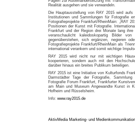
Paglen zur Auseinandersetzung mit Transformati
Realität ausgehen und sie verwandeln.
Die Hauptausstellung von RAY 2015 wird aufs N
Institutionen und Sammlungen für Fotografie e
Fotografieprojekte Frankfurt/RheinMain: „RAY 2
Positionen der Kunst mit Fotografie. Internatio
Frankfurt und der Region drei Monate lang ihre
veranschaulicht kaleidoskopartig Bilder vo
gegenüberstehen, sich ergänzen, negieren ode
Fotografieprojekte Frankfurt/RheinMain als Trien
international verankern und somit wichtige Impuls
RAY 2015 wird nicht nur mit wichtigen Häuse
kooperieren, sondern auch mit den Hochschule
darüber hinaus ein breites Publikum beteiligen.
RAY 2015 ist eine Initiative von Kulturfonds Fra
Darmstädter Tage der Fotografie, Sammlun
Fotografie Forum Frankfurt, Frankfurter Kunstv
am Main und Museum Angewandte Kunst in Koo
Hofheim und Rüsselsheim.
Info:
www.ray2015.de
AktivMedia Marketing- und Medienkommunikatio