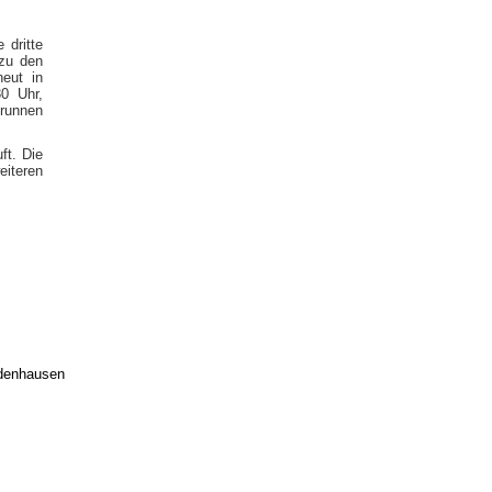
 dritte
zu den
neut in
0 Uhr,
Brunnen
ft. Die
eiteren
edenhausen