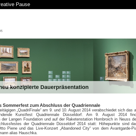
eative Pause
eu konzipierte Dauerpräsentation
s Sommerfest zum Abschluss der Quadriennale
itägigen „QuadriFinale“ am 9. und 10. August 2014 verabschiedet sich das al
findende Kunstfest Quadriennale Düsseldorf. Am 9. August 2014 fin
 der Langen Foundation und auf der Raketenstation Hombroich in Neuss de
chlussfestes der Quadriennale Düsseldorf 2014 statt: Höhepunkte sind d
tto Piene und das Live-Konzert „Abandoned City“ von dem Avantgarde-Pi
lmann alias Hauschka.