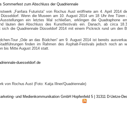
stwerk „Fanfara Futurista“ von Rochus Aust eröffnete am 4. April 2014 die
 Düsseldorf. Wenn die Museen am 10. August 2014 um 18 Uhr ihre Türen 
-Ausstellungen ein letztes Mal schließen, erklingen die Quadraphone er
nd läuten den Abschluss des Kunstfestivals ein. Danach, ab circa 18.3
t sich die Quadriennale Düsseldorf 2014 mit einem Picknick rund um den 
üdchen-Tour „Ode an das Büdchen“ am 9. August 2014 ist bereits ausverkau
tadtführungen finden im Rahmen des Asphalt-Festivals jedoch noch an w
 bis Mitte August 2014 statt.
driennale-duesseldorf.de
k von Rochus Aust (Foto: Katja Illner/Quadriennale)
arketing- und Medienkommunikation GmbH Hopfenfeld 5 | 31311 D-Uetze-D