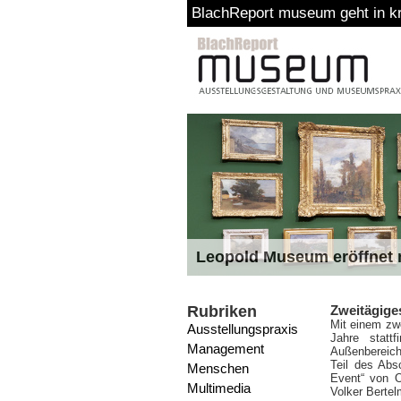
BlachReport museum geht in kr
Leopold Museum eröffnet n
Rubriken
Zweitägige
Mit einem zwe
Ausstellungspraxis
Jahre statt
Management
Außenbereich
Teil des Abs
Menschen
Event“ von O
Multimedia
Volker Berte