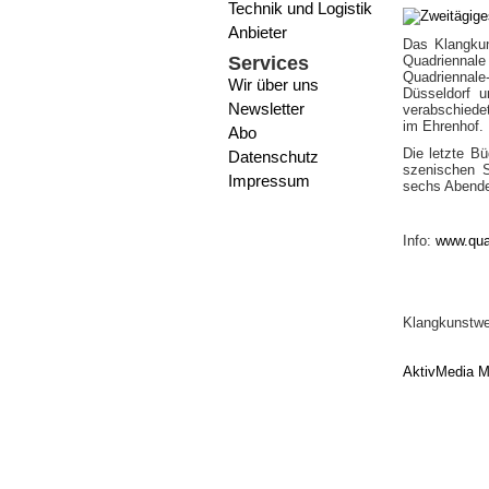
Technik und Logistik
Anbieter
Das Klangkun
Services
Quadriennale
Quadriennale
Wir über uns
Düsseldorf u
Newsletter
verabschiede
im Ehrenhof.
Abo
Die letzte B
Datenschutz
szenischen S
Impressum
sechs Abenden
Info:
www.qua
Klangkunstwer
AktivMedia M