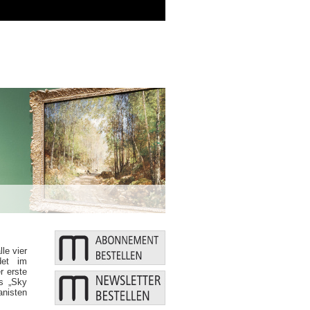
Zusätzliche Mittel: Bund un
le vier
det im
r erste
as „Sky
anisten