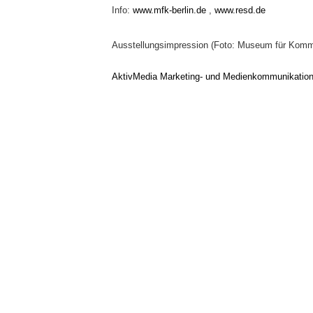
Info:
www.mfk-berlin.de
,
www.resd.de
Ausstellungsimpression (Foto: Museum für Kommu
AktivMedia Marketing- und Medienkommunikatio