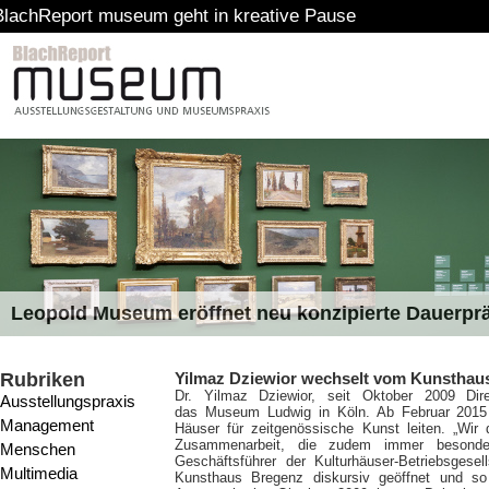
 museum geht in kreative Pause
Leopold Museum eröffnet neu konzipierte Dauerpr
Rubriken
Yilmaz Dziewior wechselt vom Kunstha
Dr. Yilmaz Dziewior, seit Oktober 2009 Di
Ausstellungspraxis
das Museum Ludwig in Köln. Ab Februar 2015 w
Management
Häuser für zeitgenössische Kunst leiten. „Wir
Zusammenarbeit, die zudem immer besonder
Menschen
Geschäftsführer der Kulturhäuser-Betriebsges
Multimedia
Kunsthaus Bregenz diskursiv geöffnet und so 