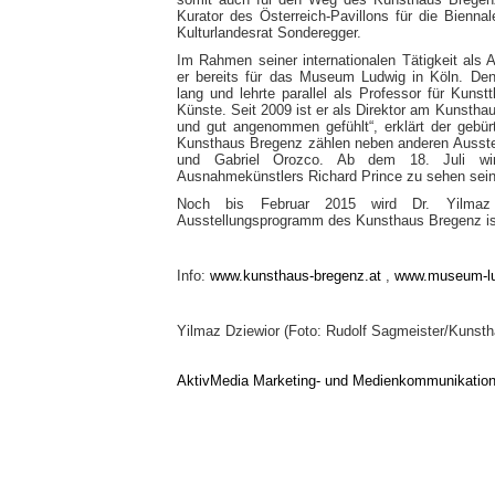
Kurator des Österreich-Pavillons für die Bienna
Kulturlandesrat Sonderegger.
Im Rahmen seiner internationalen Tätigkeit als 
er bereits für das Museum Ludwig in Köln. Den
lang und lehrte parallel als Professor für Kunst
Künste. Seit 2009 ist er als Direktor am Kunstha
und gut angenommen gefühlt“, erklärt der gebür
Kunsthaus Bregenz zählen neben anderen Ausstel
und Gabriel Orozco. Ab dem 18. Juli wi
Ausnahmekünstlers Richard Prince zu sehen sein
Noch bis Februar 2015 wird Dr. Yilmaz 
Ausstellungsprogramm des Kunsthaus Bregenz ist 
Info:
www.kunsthaus-bregenz.at
,
www.museum-lu
Yilmaz Dziewior (Foto: Rudolf Sagmeister/Kunst
AktivMedia Marketing- und Medienkommunikatio