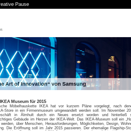
eative Pause
The Art of Innovation“ von Samsung
 IKEA Museum für 2015
sche Möbelhauskette IKEA hat vor kurzem Pläne vorgelegt, nach den
KEA-Store in ein Firmenmuseum umgewandelt werden soll. Im November 20
schäft in Älmhult durch ein Neues ersetzt worden und hinterließ 
ächtiges Gebäude im Herzen der IKEA-Welt. Das IKEA-Museum soll ein „H
 werden, über Menschen, Herausforderungen, Möglichkeiten, Design, Woh
ng. Die Eröffnung soll im Jahr 2015 passieren. Der ehemalige Flagship-Sto