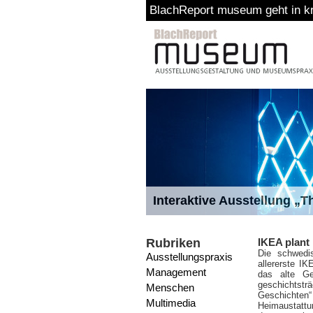
BlachReport museum geht in kr
Interaktive Ausstellung „
Rubriken
IKEA plant
Die schwedi
Ausstellungspraxis
allererste I
Management
das alte Ge
geschichtstr
Menschen
Geschichten“
Multimedia
Heimaustattu