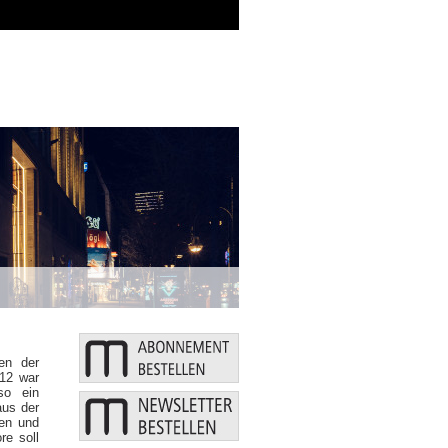
Zusätzliche Mittel: Bund u
en der
12 war
so ein
aus der
nen und
re soll