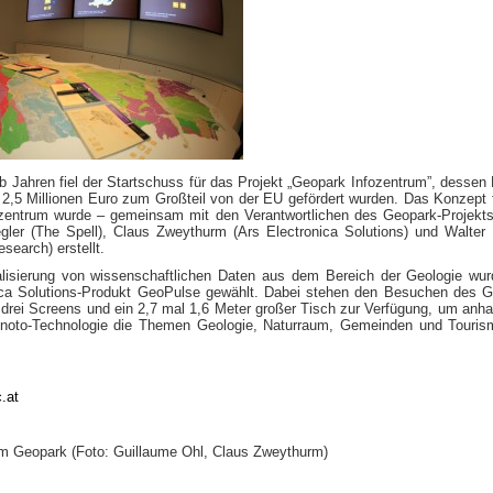
lb Jahren fiel der Startschuss für das Projekt „Geopark Infozentrum”, dessen
 2,5 Millionen Euro zum Großteil von der EU gefördert wurden. Das Konzept 
zentrum wurde – gemeinsam mit den Verantwortlichen des Geopark-Projekt
gler (The Spell), Claus Zweythurm (Ars Electronica Solutions) und Walter 
earch) erstellt.
alisierung von wissenschaftlichen Daten aus dem Bereich der Geologie wu
ica Solutions-Produkt GeoPulse gewählt. Dabei stehen den Besuchen des 
 drei Screens und ein 2,7 mal 1,6 Meter großer Tisch zur Verfügung, um anh
noto-Technologie die Themen Geologie, Naturraum, Gemeinden und Touris
.at
im Geopark (Foto: Guillaume Ohl, Claus Zweythurm)