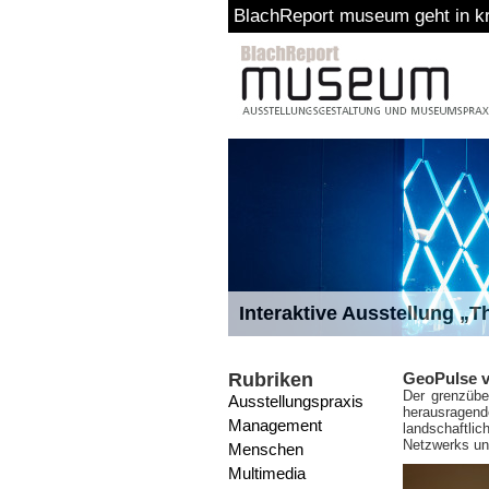
BlachReport museum geht in kr
Interaktive Ausstellung „
Rubriken
GeoPulse v
Der grenzübe
Ausstellungspraxis
herausrage
Management
landschaftlic
Netzwerks un
Menschen
Multimedia