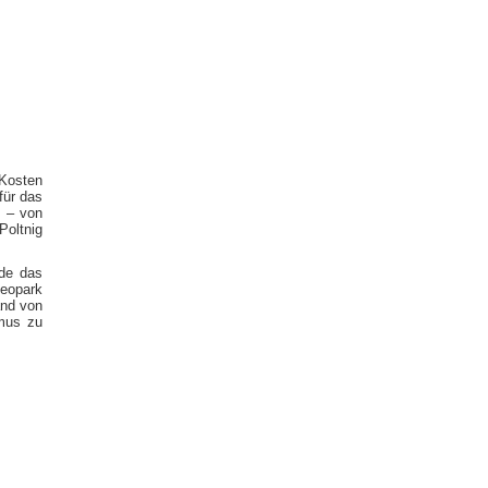
 Kosten
für das
s – von
Poltnig
rde das
Geopark
and von
mus zu