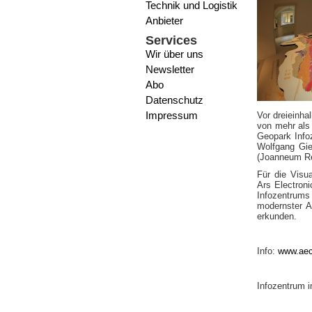
Technik und Logistik
Anbieter
Services
Wir über uns
Newsletter
Abo
Datenschutz
Impressum
Vor dreieinha
von mehr als
Geopark Info
Wolfgang Gie
(Joanneum Res
Für die Visu
Ars Electron
Infozentrums
modernster A
erkunden.
Info:
www.aec
Infozentrum 