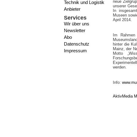
neue Zielgru
Technik und Logistik
unserer Gesel
Anbieter
In insgesam
Museen sowie 
Services
April 2014.
Wir über uns
Newsletter
Im Rahmen d
Abo
Museumsland
Datenschutz
hinter die K
Mainz, der N
Impressum
Motto „Wis
Forschungsbe
Experimente
werden.
Info:
www.mu
AktivMedia M