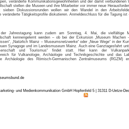
ppen, veränderte Kommunikationsgewohnheiten und der damit verbundenen
lschaft stellen die Museen und ihre Mitarbeiter vor immer neue Herausforde
t sieben Diskussionsrunden wollen wir den Wandel in den Arbeitsfelde
veränderte Tätigkeitsprofile diskutieren. Anmeldeschluss für die Tagung ist 
er Jahrestagung kann zudem am Sonntag, 4. Mai, die vielfältige M
schaft kennengelernt werden – ob bei der Exkursion „Museum Machen –
ulissen“, „Natürlich Mainz – Museumsnetzwerke“ oder „Neue Wege“ in der Kun
euen Synagoge und im Landesmuseum Mainz. Auch eine Ganztagesfahrt unt
senschaft und Tourismus“ findet statt. Hier kann der Vulkanpar
reich für Vulkanologie, Archäologie und Technikgeschichte und das Lab
lle Archäologie des Römisch-Germanischen Zentralmuseums (RGZM) en
seumsbund.de
arketing- und Medienkommunikation GmbH Hopfenfeld 5 | 31311 D-Uetze-D