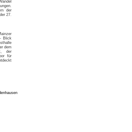
 Wandel
rungen.
rn der
der 27.
ainzer
 Blick
sthalle
er dem
k, der
or für
tdeckt
edenhausen