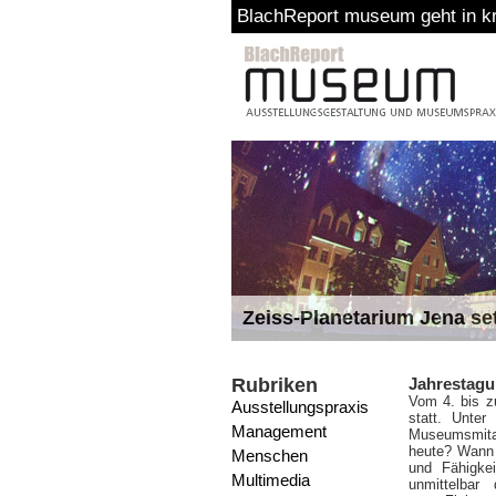
BlachReport museum geht in kr
Zeiss-Planetarium Jena se
Rubriken
Jahrestag
Vom 4. bis z
Ausstellungspraxis
statt. Unte
Management
Museumsmita
heute? Wann 
Menschen
und Fähigkei
Multimedia
unmittelbar