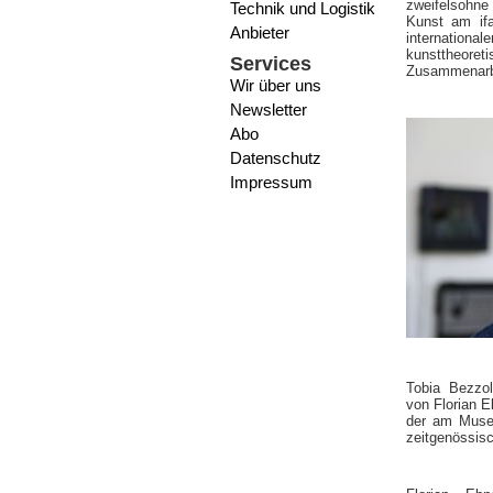
zweifelsohne
Technik und Logistik
Kunst am ifa
Anbieter
internation
kunsttheoret
Services
Zusammenarbe
Wir über uns
Newsletter
Abo
Datenschutz
Impressum
Tobia Bezzol
von Florian E
der am Museu
zeitgenössisc