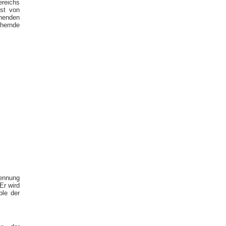
ereichs
ist von
henden
hernde
ennung
Er wird
ble der