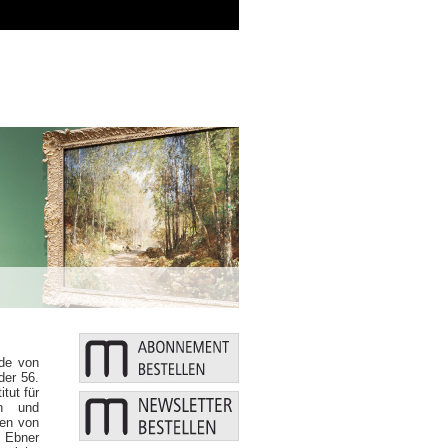
Zusätzliche Mittel: Bund und L
de von
der 56.
tut für
en und
men von
Ebner