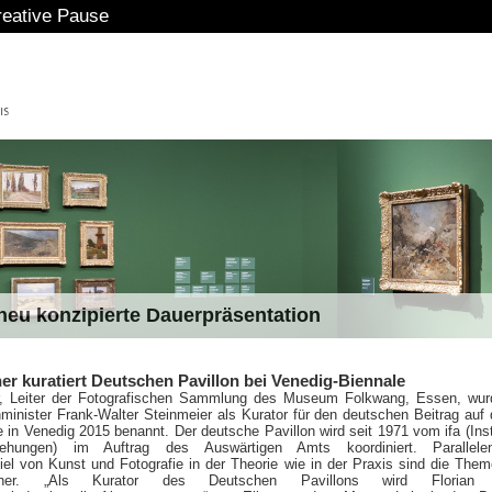
ive Pause
eu konzipierte Dauerpräsentation
er kuratiert Deutschen Pavillon bei Venedig-Biennale
r, Leiter der Fotografischen Sammlung des Museum Folkwang, Essen, wur
inister Frank-Walter Steinmeier als Kurator für den deutschen Beitrag auf 
 in Venedig 2015 benannt. Der deutsche Pavillon wird seit 1971 vom ifa (Insti
iehungen) im Auftrag des Auswärtigen Amts koordiniert. Parallel
l von Kunst und Fotografie in der Theorie wie in der Praxis sind die The
bner. „Als Kurator des Deutschen Pavillons wird Florian 