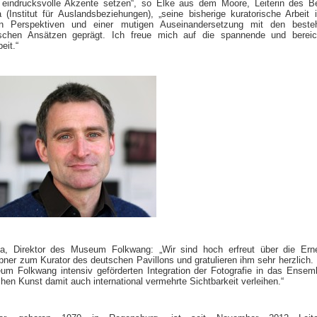
 eindrucksvolle Akzente setzen“, so Elke aus dem Moore, Leiterin des B
 (Institut für Auslandsbeziehungen), „seine bisherige kuratorische Arbeit 
alen Perspektiven und einer mutigen Auseinandersetzung mit den beste
ischen Ansätzen geprägt. Ich freue mich auf die spannende und bereic
it.“
a, Direktor des Museum Folkwang: „Wir sind hoch erfreut über die Ern
bner zum Kurator des deutschen Pavillons und gratulieren ihm sehr herzlich. 
m Folkwang intensiv geförderten Integration der Fotografie in das Ensem
hen Kunst damit auch international vermehrte Sichtbarkeit verleihen.“