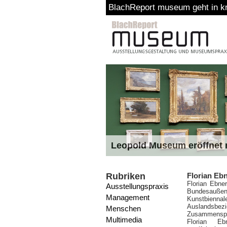
BlachReport museum geht in kreat
Leopold Museum eröffnet n
Rubriken
Florian Ebn
Florian Ebne
Ausstellungspraxis
Bundesaußenm
Management
Kunstbiennale
Auslandsbez
Menschen
Zusammenspie
Multimedia
Florian E