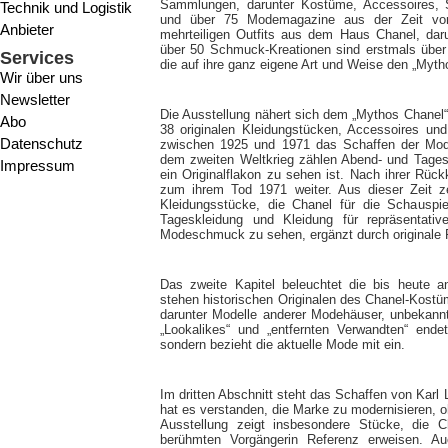
Sammlungen, darunter Kostüme, Accessoires, S
Technik und Logistik
und über 75 Modemagazine aus der Zeit von 
Anbieter
mehrteiligen Outfits aus dem Haus Chanel, dar
über 50 Schmuck-Kreationen sind erstmals über
Services
die auf ihre ganz eigene Art und Weise den „Myth
Wir über uns
Newsletter
Die Ausstellung nähert sich dem „Mythos Chanel“ i
Abo
38 originalen Kleidungstücken, Accessoires u
Datenschutz
zwischen 1925 und 1971 das Schaffen der Mode
dem zweiten Weltkrieg zählen Abend- und Tage
Impressum
ein Originalflakon zu sehen ist. Nach ihrer Rüc
zum ihrem Tod 1971 weiter. Aus dieser Zeit z
Kleidungsstücke, die Chanel für die Schauspiel
Tageskleidung und Kleidung für repräsentati
Modeschmuck zu sehen, ergänzt durch originale F
Das zweite Kapitel beleuchtet die bis heute a
stehen historischen Originalen des Chanel-Kost
darunter Modelle anderer Modehäuser, unbekannt
„Lookalikes“ und „entfernten Verwandten“ ende
sondern bezieht die aktuelle Mode mit ein.
Im dritten Abschnitt steht das Schaffen von Karl 
hat es verstanden, die Marke zu modernisieren, 
Ausstellung zeigt insbesondere Stücke, die Ch
berühmten Vorgängerin Referenz erweisen. 