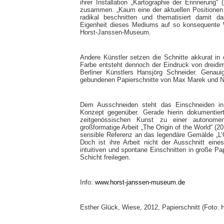
ihrer Installation „Kartographie der Erinnerung
zusammen. „Kaum eine der aktuellen Positionen i
radikal beschnitten und thematisiert damit 
Eigenheit dieses Mediums auf so konsequente W
Horst-Janssen-Museum.
Andere Künstler setzen die Schnitte akkurat i
Farbe entsteht dennoch der Eindruck von dreidim
Berliner Künstlers Hansjörg Schneider. Genauig
gebundenen Papierschnitte von Max Marek und N
Dem Ausschneiden steht das Einschneiden in
Konzept gegenüber. Gerade hierin dokumentiert
zeitgenössischen Kunst zu einer autonomen
großformatige Arbeit „The Origin of the World“ (20
sensible Referenz an das legendäre Gemälde „L’
Doch ist ihre Arbeit nicht der Ausschnitt ein
intuitiven und spontane Einschnitten in große P
Schicht freilegen.
Info:
www.horst-janssen-museum.de
Esther Glück, Wiese, 2012, Papierschnitt (Foto