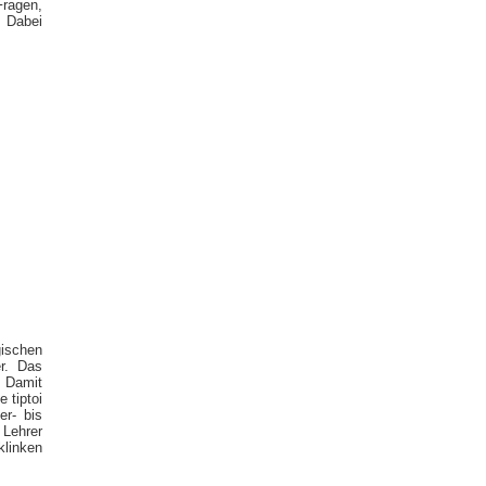
Fragen,
. Dabei
gischen
r. Das
. Damit
 tiptoi
er- bis
 Lehrer
klinken