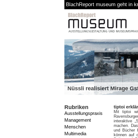
BlachReport museum geht in kreativ
Nüssli realisiert Mirage G
Rubriken
tiptoi erk
Mit tiptoi 
Ausstellungspraxis
Ravensburger 
Management
interaktive 
machen. Das 
Menschen
und Bücher h
Multimedia
können auf d