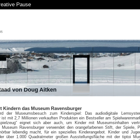
e Pause
staad von Doug Aitken
lärt Kindern das Museum Ravensburger
wird der Museumsbesuch zum Kinderspiel: Das audiodigitale Lernsyst
ist mit 2,7 Millionen verkauften Produkten ein Bestseller am Spielwarenmar
„Spielzeug“ eignet sich aber auch, um Kinder mit Museumsinhalten vert
Museum Ravensburger verwendet den orangefarbenen Stift, der Spiele, P
örbar lebendig macht, für ein spezielles Kinderangebot. Kinder und Juge
er über 1.000 Quadratmeter großen Ausstellungsfläche mit der tiptoi M