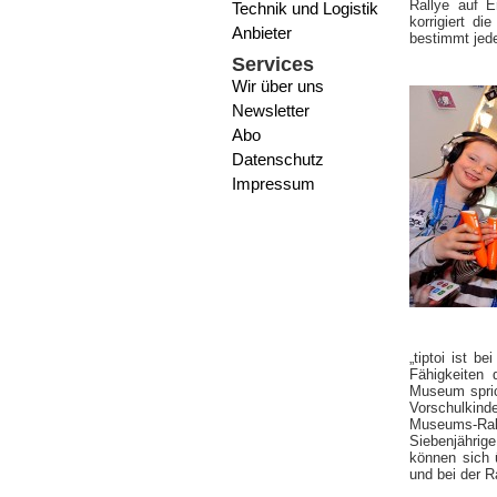
Rallye auf E
Technik und Logistik
korrigiert d
Anbieter
bestimmt jede
Services
Wir über uns
Newsletter
Abo
Datenschutz
Impressum
„tiptoi ist b
Fähigkeiten 
Museum spric
Vorschulkinde
Museums-Rall
Siebenjährig
können sich 
und bei der R