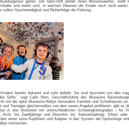
rkundungstour gehen. Der tiptoi-Stift erklärt ihnen Wissenswertes, stellt 
ie Inhalte und merkt sich, in welchen Räumen die Kinder noch nicht waren
r selbst Geschwindigkeit und Reihenfolge der Führung.
ei Kindern bereits bekannt und sehr beliebt. Sie sind fasziniert von den ma
des Stifts“, sagt Carlo Horn, Geschäftsführer des Museums Ravensburge
ht mit der tiptoi Museums-Rallye besonders Familien und Schulklassen an
r und Teenager gleichermaßen von dem neuen Angebot profitieren, gibt es die
ye in drei Versionen mit unterschiedlichen Schwierigkeitsgraden – für Vi
e, Acht- bis Zwölfjährige und Dreizehn- bis Siebzehnjährige. Eltern oder
über einen extra Kopfhörer und Adapter in das System der Sprösslinge ein
allye mitmachen.