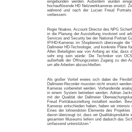
eingebunden werden. Außerdem wurden einig
hochauflösende HD Netzwerkkameras ersetzt. Zi
während und nach der Lucian Freud Portrait
verbessern.
Roger Noakes, Account Director des NPG Sicher
in die Planung der Ausstellung involviert und ar
Services and Security bei der National Portrait 
IP/HD-Kameras im Shopbereich überzeugte die Ve
Dallmeier HD-Technologie, und konkrete Pläne fü
Allen Beteiligten war von Anfang an klar, dass
sehr eng sein würde: Die Techniker von OCS 
außerhalb der Öffnungszeiten Zugang zu den Aus
um alle Arbeiten abzuschließen.
Als großer Vorteil erwies sich dabei die Flexib
Dallmeier-Recorder mussten nicht ersetzt werden
Kameras vorbereitet werden. Vorhandende anal
in einem System betrieben werden. Adrian Jackso
mit der Qualität der Dallmeier Überwachungska
Freud Porträtausstellung installiert wurden. B
Kameras entschieden haben, haben wir intensiv
Eines der lohnendsten Elemente des Projektes
davon überzeugt ist, dass wir Qualitätsprodukte in
gesamten Museums liefern und dadurch das Sicher
umfassend unterstützen.“