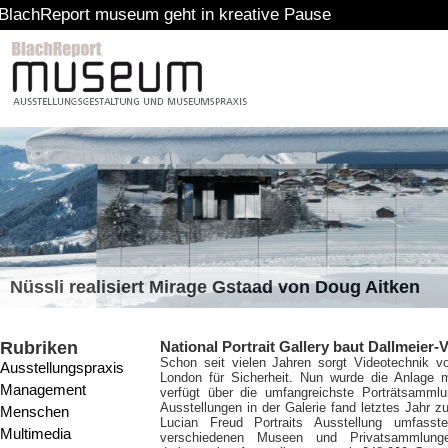
ort museum geht in kreative Pause
Nüssli realisiert Mirage Gstaad von Doug Aitken
Rubriken
National Portrait Gallery baut Dallmeier-
Schon seit vielen Jahren sorgt Videotechnik von
Ausstellungspraxis
London für Sicherheit. Nun wurde die Anlage m
Management
verfügt über die umfangreichste Porträtsammlu
Ausstellungen in der Galerie fand letztes Jahr z
Menschen
Lucian Freud Portraits Ausstellung umfass
Multimedia
verschiedenen Museen und Privatsammlunge