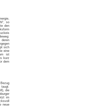
ergie,
hl“, so
tte den
cksform
Kuckeis
ieweg:
n deren
ingegen
pt sich
ie eine
um ist
es kurz
vor dem
t Bezug
 taugt.
M), die
nburger
etzt im
cksvoll
se neue