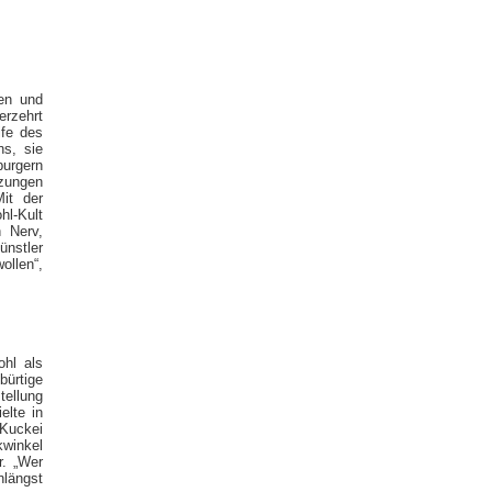
en und
erzehrt
fe des
s, sie
burgern
tzungen
it der
hl-Kult
n Nerv,
nstler
ollen“,
ohl als
bürtige
ellung
elte in
 Kuckei
kwinkel
r. „Wer
nlängst