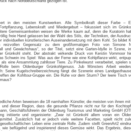
rück nach Norddeutschland gezogen ist.
iert in den meisten Kunstwerken. Alle Symbolkraft dieser Farbe – En
Fortpflanzung, Lebenskraft und Wiedergeburt – fokussiert sich im Grünko
tere Gemeinsamkeiten weisen die Werke kaum auf, denn die Kuratorin ha
öllig freie Hand gelassen bei der Wahl des Stils, der Techniken, der Ausdru
er individuellen künstlerischen Auseinandersetzung mit dem Kohl. So bildet 
n reizvollen Gegensatz zu dem großformatigen Foto von Simone N
all und Gewächshaus“, so der Titel, setzt eine Garten-Idylle in Szene, i
der Grünkohl steht. Der abstrakt wirkende Druck von Kerstin Vornmoor h
as Schwein ins Spiel: Was aus der Ferne wie eine Kohlpflanze wirkt, entpup
als eine Ansammlung zahlloser Tiere. Zu Pinkelwurst verarbeitet, spielen s
 Rolle beim Oldenburger Grünkohlgenuss. Jub Mönsters Arbeit wieder
ch: Seine Kugelschreiberzeichnung fängt die Szenerie eines Landgasthaus
reffen der Kohltour-Gruppe ein. Die Ruhe vor dem Sturm? Der leere Tisch 
hmaus?
edliche Arten beweisen die 18 namhaften Künstler, die meisten von ihnen mi
 und dieser Region, dass die gesunde Pflanze nicht nur für den Kochtopf
ann, Geschäftsführerin der Oldenburg Tourismus und Marketing GmbH (OT
ung initiierte und organisierte: „Zwar ist Grünkohl allem voran ein Olde
smittel. Zusätzlich hat er jedoch viele weitere Facetten, spielt nicht zul
gesellschaftlichen Leben eine zentrale Rolle. Zudem stellt GreenArt2 eindru
, wie beflügelnd und inspirierend dieses Gemüse wirkt. Das Ergebnis, die