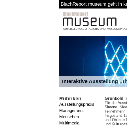
BlachReport museum geht in kreative
Interaktive Ausstellung „
Rubriken
Grünkohl i
Für die Auss
Ausstellungspraxis
Simone Niew
Management
Teilnehmerin
Insgesamt 18
Menschen
und Objekte 
Multimedia
und Kulturges