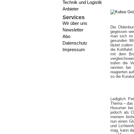
Technik und Logistik
Anbieter
Services
Wir über uns
Die Oldenbur
Newsletter
gegessen wer
Abo
man sich im 
gesunden Wi
Datenschutz
läutet zudem 
Impressum
die Kohlfahrt
mit dem Bra
vergleichswe
trafen die V
rannten bei 
reagierten au
so die Kurato
Lediglich Pe
Thema – das g
Husumer bei 
jedoch als C
meinem bisher
nun einen Gl
und Lichtein
mag, kann dar