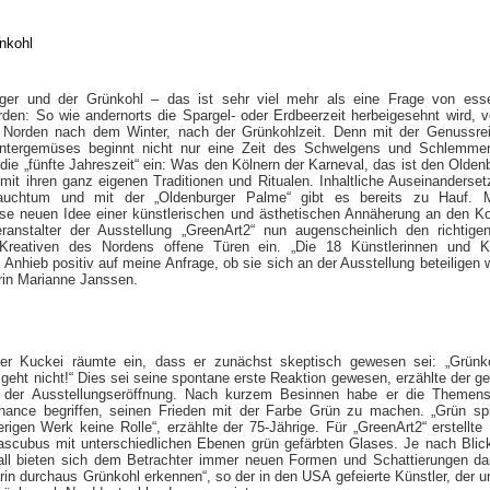
ger und der Grünkohl – das ist sehr viel mehr als eine Frage von ess
den: So wie andernorts die Spargel- oder Erdbeerzeit herbeigesehnt wird, v
Norden nach dem Winter, nach der Grünkohlzeit. Denn mit der Genussrei
ntergemüses beginnt nicht nur eine Zeit des Schwelgens und Schlemmen
die „fünfte Jahreszeit“ ein: Was den Kölnern der Karneval, das ist den Olden
 mit ihren ganz eigenen Traditionen und Ritualen. Inhaltliche Auseinanderse
uchtum und mit der „Oldenburger Palme“ gibt es bereits zu Hauf. M
ise neuen Idee einer künstlerischen und ästhetischen Annäherung an den Ko
eranstalter der Ausstellung „GreenArt2“ nun augenscheinlich den richtige
Kreativen des Nordens offene Türen ein. „Die 18 Künstlerinnen und Kü
f Anhieb positiv auf meine Anfrage, ob sie sich an der Ausstellung beteiligen w
rin Marianne Janssen.
ter Kuckei räumte ein, dass er zunächst skeptisch gewesen sei: „Grünk
eht nicht!“ Dies sei seine spontane erste Reaktion gewesen, erzählte der ge
der Ausstellungseröffnung. Nach kurzem Besinnen habe er die Themenst
hance begriffen, seinen Frieden mit der Farbe Grün zu machen. „Grün spi
igen Werk keine Rolle“, erzählte der 75-Jährige. Für „GreenArt2“ erstellte
ascubus mit unterschiedlichen Ebenen grün gefärbten Glases. Je nach Blic
fall bieten sich dem Betrachter immer neuen Formen und Schattierungen da
in durchaus Grünkohl erkennen“, so der in den USA gefeierte Künstler, der u