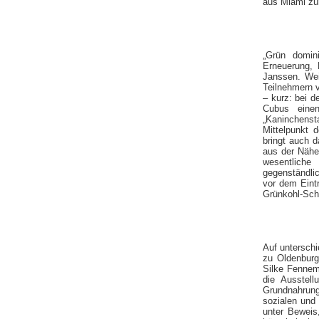
aus Miami zu
„Grün domin
Erneuerung, 
Janssen. Wei
Teilnehmern v
– kurz: bei d
Cubus eine
„Kaninchenst
Mittelpunkt 
bringt auch d
aus der Nähe 
wesentliche
gegenständli
vor dem Eint
Grünkohl-Sc
Auf unterschi
zu Oldenburg
Silke Fennem
die Ausstell
Grundnahrung
sozialen und 
unter Beweis