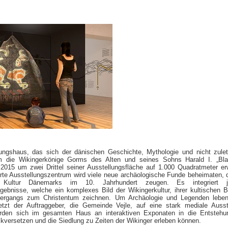
ungshaus, das sich der dänischen Geschichte, Mythologie und nicht zule
m die Wikingerkönige Gorms des Alten und seines Sohns Harald I. „Bla
 2015 um zwei Drittel seiner Ausstellungsfläche auf 1.000 Quadratmeter erw
rte Ausstellungszentrum wird viele neue archäologische Funde beheimaten, 
 Kultur Dänemarks im 10. Jahrhundert zeugen. Es integriert j
gebnisse, welche ein komplexes Bild der Wikingerkultur, ihrer kultischen 
bergangs zum Christentum zeichnen. Um Archäologie und Legenden leben
setzt der Auftraggeber, die Gemeinde Vejle, auf eine stark mediale Ausst
den sich im gesamten Haus an interaktiven Exponaten in die Entstehun
ckversetzen und die Siedlung zu Zeiten der Wikinger erleben können.