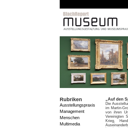
Zusätzliche Mittel: Bund 
Nüssli realisiert Mirage G
Rubriken
„Auf den S
Die Ausstell
Ausstellungspraxis
im Martin-Gro
Management
von ihren Ur
Vereinigten 
Menschen
Krieg, Hand
Multimedia
Auseinanderb