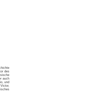
chichte
tor des
sische
er auch
io, und
Victor,
sisches