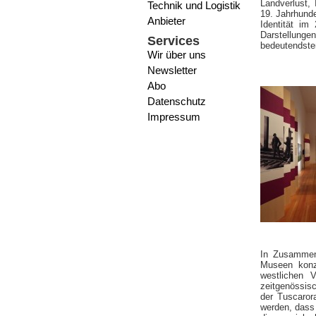
Landverlust,
Technik und Logistik
19. Jahrhunde
Anbieter
Identität im
Darstellung
Services
bedeutendste
Wir über uns
Newsletter
Abo
Datenschutz
Impressum
In Zusammena
Museen konzi
westlichen V
zeitgenössisc
der Tuscarora
werden, dass 