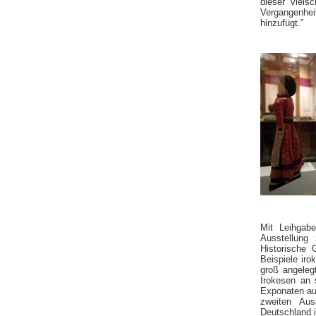
dieser viels
Vergangenhe
hinzufügt.”
Mit Leihgab
Ausstellung
Historische 
Beispiele ir
groß angelegt
Irokesen an 
Exponaten auf
zweiten Aus
Deutschland 