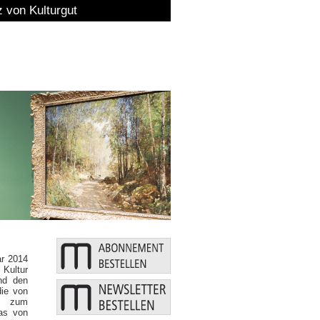
ar 2014
 Kultur
und den
die von
is zum
das von