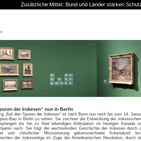
und Länder stärken Schutz von Kulturgut
staad von Doug Aitken
puren der Irokesen“ nun in Berlin
ung „Auf den Spuren der Irokesen“ ist nach Bonn nun noch bis zum 14. Janu
pius-Bau in Berlin zu sehen. Sie zeichnet die Entwicklung der irokesischen
sprüngen bis hin zu ihrer lebendigen Artikulation im heutigen Kanada 
Staaten nach. Sie folgt der wechselvollen Geschichte der Irokesen durch 
el und christlicher Missionierung gekennzeichnete Kolonialzeit b
rechen der Irokesenliga im Zuge der Amerikanischen Revolution, durch 