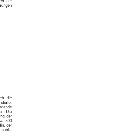
men der
rungen
ch die
derte.
agende
en. Die
ung der
twa 500
in, der
publik