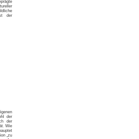
eprägte
ureller
ldliche
st der
digenen
ohl der
ch der
ät. Wie
hauptet
ion „zu