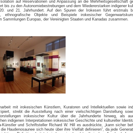
 Isolation auf Reservationen und Anpassung an die Mehrheitsgesellschaft g
rt bis zu den Autonomiebestrebungen und dem Wiedererstarken indigener kult
 20. und 21. Jahrhundert. Auf den Spuren der Irokesen führt erstmals bi
en, ethnografische Objekte und Beispiele irokesischer Gegenwartskun
n Sammlungen Europas, der Vereinigten Staaten und Kanadas zusammen.
rbeit mit irokesischen Künstlern, Kuratoren und Intellektuellen sowie in
piert, strebt die Ausstellung nach einer vielschichtigen Darstellung sow
orstellungen irokesischer Kultur über die Jahrhunderte hinweg, als au
hen indigenen Interpretationen irokesischer Geschichte und kultureller Identit
-Künstler und Schriftsteller Richard W. Hill es ausdrückte, „kann sicher be
die Haudenosaunee sich heute über ihre Vielfalt definieren”, da jede Generat