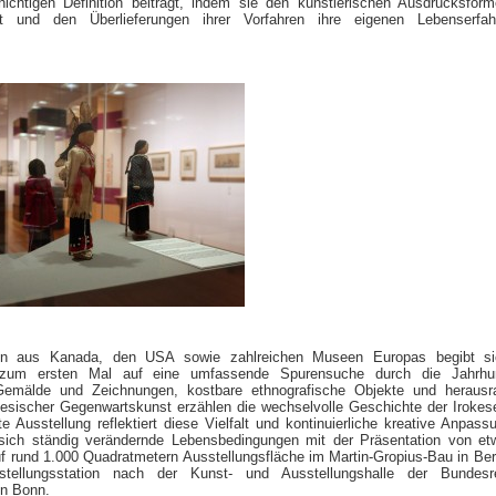
chichtigen Definition beiträgt, indem sie den künstlerischen Ausdrucksfor
it und den Überlieferungen ihrer Vorfahren ihre eigenen Lebenserfah
en aus Kanada, den USA sowie zahlreichen Museen Europas begibt si
 zum ersten Mal auf eine umfassende Spurensuche durch die Jahrhun
Gemälde und Zeichnungen, kostbare ethnografische Objekte und herausr
okesischer Gegenwartskunst erzählen die wechselvolle Geschichte der Irokes
e Ausstellung reflektiert diese Vielfalt und kontinuierliche kreative Anpass
sich ständig verändernde Lebensbedingungen mit der Präsentation von e
 rund 1.000 Quadratmetern Ausstellungsfläche im Martin-Gropius-Bau in Berl
stellungsstation nach der Kunst- und Ausstellungshalle der Bundesre
in Bonn.