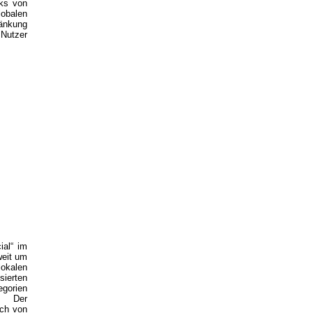
rks von
lobalen
ränkung
 Nutzer
ial“ im
weit um
okalen
ierten
gorien
e. Der
uch von