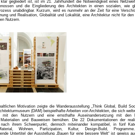
klar gegliedert ist, ist im 21. Jahrhundert die Notwendigkeit eines Netzwe
enossen und die Eingliederung des Architekten in einen sozialen, wie g
rozess unabdingbar. Kurzum, wird es nunmehr an der Zeit für eine Versch
ung und Realisation, Globalität und Lokalität, eine Architektur nicht für den
den Nutzern.
haltlichen Motivation zeigte die Wanderausstellung „Think Global, Build Soc
hitekturmuseum (DAM) beispielhafte Arbeiten von Architekten, die sich welt
g mit den Nutzern und eine ernsthafte Auseinandersetzung mit den l
Materialien und Bauweisen bemühen. Die 22 Dokumentationen der realis
nach ihrem Schwerpunkt, dennoch miteinander kompatibel, in fünf Kate
 Material, Wohnen, Partizipation, Kultur, Design-Build, Programm
ende Untertitel der Ausstellung „Bauen für eine bessere Welt“ ist gewiss a