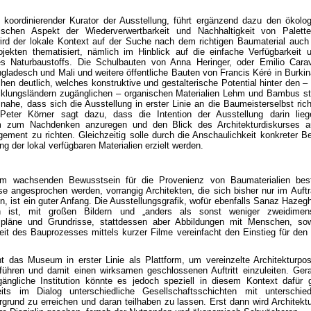
, koordinierender Kurator der Ausstellung, führt ergänzend dazu den ökolo
schen Aspekt der Wiederverwertbarkeit und Nachhaltigkeit von Palette
wird der lokale Kontext auf der Suche nach dem richtigen Baumaterial auch
ojekten thematisiert, nämlich im Hinblick auf die einfache Verfügbarkeit 
s Naturbaustoffs. Die Schulbauten von Anna Heringer, oder Emilio Carav
gladesch und Mali und weitere öffentliche Bauten von Francis Kéré in Burki
hen deutlich, welches konstruktive und gestalterische Potential hinter den –
cklungsländern zugänglichen – organischen Materialien Lehm und Bambus s
 nahe, dass sich die Ausstellung in erster Linie an die Baumeisterselbst rich
 Peter Körner sagt dazu, dass die Intention der Ausstellung darin lie
m zum Nachdenken anzuregen und den Blick des Architekturdiskurses a
ement zu richten. Gleichzeitig solle durch die Anschaulichkeit konkreter Be
ng der lokal verfügbaren Materialien erzielt werden.
m wachsenden Bewusstsein für die Provenienz von Baumaterialien bes
se angesprochen werden, vorrangig Architekten, die sich bisher nur im Auft
n, ist ein guter Anfang. Die Ausstellungsgrafik, wofür ebenfalls Sanaz Hazeg
ich ist, mit großen Bildern und „anders als sonst weniger zweidimens
spläne und Grundrisse, stattdessen aber Abbildungen mit Menschen, sow
it des Bauprozesses mittels kurzer Filme vereinfacht den Einstieg für den 
t das Museum in erster Linie als Plattform, um vereinzelte Architekturpos
hren und damit einen wirksamen geschlossenen Auftritt einzuleiten. Ger
ugängliche Institution könnte es jedoch speziell in diesem Kontext dafür 
its im Dialog unterschiedliche Gesellschaftsschichten mit unterschied
rgrund zu erreichen und daran teilhaben zu lassen. Erst dann wird Architektu