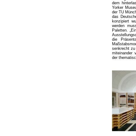
dem hinterla
Yorker Museu
der TU Münche
das Deutsche
konzipiert w
werden muss
Paletten. „Ei
Ausstellungsd
die Präsent
Maßstabsmod
senkrecht zu 
miteinander 
der thematisc