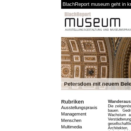
BlachReport museum geht in kreative Pause
Petersdom mit neuem Bel
Rubriken
Wanderauss
Die zeitgenös
Ausstellungspraxis
bauen. Gedr
Management
Wachstum an
Verstädteru
Menschen
gesellschaft
Multimedia
Architekten