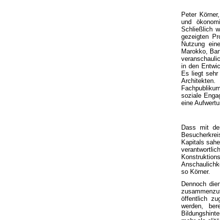
Peter Körner
und ökonomi
Schließlich 
gezeigten Pr
Nutzung eine
Marokko, Ban
veranschaulic
in den Entwi
Es liegt sehr
Architekten.
Fachpubliku
soziale Engag
eine Aufwertu
Dass mit de
Besucherkrei
Kapitals sahe
verantwortl
Konstruktion
Anschaulichke
so Körner.
Dennoch dien
zusammenzufü
öffentlich z
werden, bere
Bildungshinte