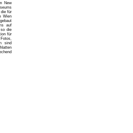
 im New
museums
die für
n Wien
fgebaut
ms auf
 so die
ion für
Fotos,
n sind
hlatten
rechend