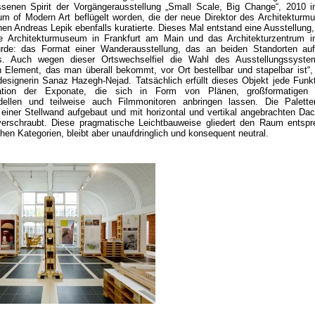
ssenen Spirit der Vorgängerausstellung „Small Scale, Big Change“, 2010
m of Modern Art beflügelt worden, die der neue Direktor des Architektur
n Andreas Lepik ebenfalls kuratierte. Dieses Mal entstand eine Ausstellung, 
 Architekturmuseum in Frankfurt am Main und das Architekturzentrum i
urde: das Format einer Wanderausstellung, das an beiden Standorten au
. Auch wegen dieser Ortswechselfiel die Wahl des Ausstellungssyste
n Element, das man überall bekommt, vor Ort bestellbar und stapelbar ist“,
esignerin Sanaz Hazegh-Nejad. Tatsächlich erfüllt dieses Objekt jede Funkt
ation der Exponate, die sich in Form von Plänen, großformatigen 
ellen und teilweise auch Filmmonitoren anbringen lassen. Die Palette
einer Stellwand aufgebaut und mit horizontal und vertikal angebrachten Dac
verschraubt. Diese pragmatische Leichtbauweise gliedert den Raum entsp
hen Kategorien, bleibt aber unaufdringlich und konsequent neutral.