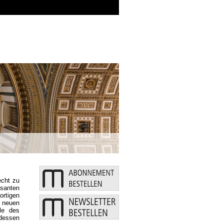
Zusätzliche Mittel: Bund und Länder stärk
echt zu
santen
rtigen
 neuen
lle des
dessen