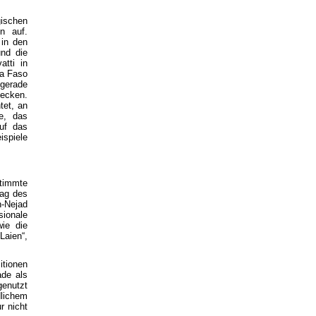
gischen
n auf.
 in den
und die
atti in
na Faso
 gerade
tecken.
tet, an
ge, das
uf das
ispiele
timmte
rag des
h-Nejad
ionale
ie die
Laien“,
itionen
ade als
genutzt
lichem
r nicht