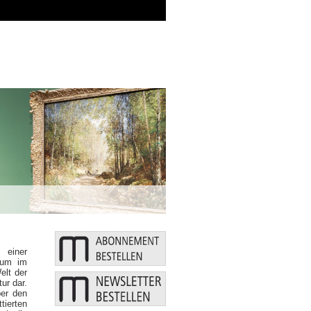
Zusätzliche Mittel: Bund und
 einer
eum im
elt der
ur dar.
ber den
ierten