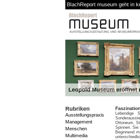
BlachReport museum geht in kre
Leopold Museum eröffnet n
Rubriken
Faszinatio
Lebendige S
Ausstellungspraxis
Sonderausst
Management
Ottoneum, St
Spinnen. Sie 
Menschen
Beginnend mi
Multimedia
unterschied