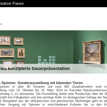
ative Pause
eu konzipierte Dauerpräsentation
n Spinnen: Sonderausstellung mit lebenden Tieren
pinnen in über 40 Terrarien auf rund 400 Quadratmetern sind in
ellung vom 19. Oktober bis 15. März 2014 im Kasseler Naturkundemus
einweg 2, zu bestaunen. Die Ausstellung bietet eine Rundschau über die W
stellt ihre Fähigkeiten und ihre wichtige Rolle im ökologischen Gefüge der Nat
t Beispielen aus der afrikanischen und griechischen Mythologie geht es ü
lichen Umgang mit Spinnen in verschiedenen Kulturen bis zu den fritt