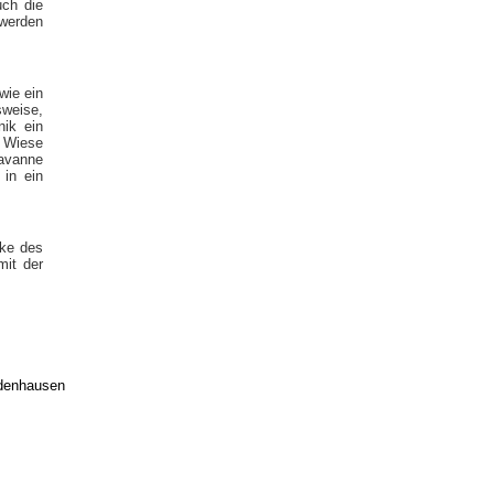
uch die
 werden
wie ein
sweise,
nik ein
d Wiese
Savanne
 in ein
rke des
mit der
edenhausen