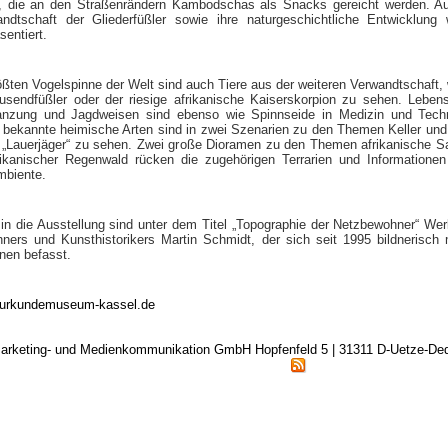
, die an den Straßenrändern Kambodschas als Snacks gereicht werden. A
andtschaft der Gliederfüßler sowie ihre naturgeschichtliche Entwicklung
sentiert.
ßten Vogelspinne der Welt sind auch Tiere aus der weiteren Verwandtschaft, 
ausendfüßler oder der riesige afrikanische Kaiserskorpion zu sehen. Leben
lanzung und Jagdweisen sind ebenso wie Spinnseide in Medizin und Tech
bekannte heimische Arten sind in zwei Szenarien zu den Themen Keller un
e „Lauerjäger“ zu sehen. Zwei große Dioramen zu den Themen afrikanische 
kanischer Regenwald rücken die zugehörigen Terrarien und Informationen
biente.
in die Ausstellung sind unter dem Titel „Topographie der Netzbewohner“ We
hners und Kunsthistorikers Martin Schmidt, der sich seit 1995 bildnerisch 
nen befasst.
urkundemuseum-kassel.de
arketing- und Medienkommunikation GmbH Hopfenfeld 5 | 31311 D-Uetze-D