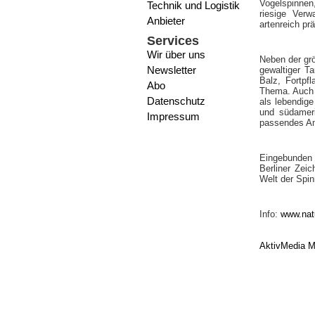
Vogelspinnen
Technik und Logistik
riesige Verw
Anbieter
artenreich prä
Services
Wir über uns
Neben der grö
Newsletter
gewaltiger T
Balz, Fortpf
Abo
Thema. Auch 
Datenschutz
als lebendig
und südameri
Impressum
passendes Am
Eingebunden 
Berliner Zeic
Welt der Spin
Info:
www.nat
AktivMedia M