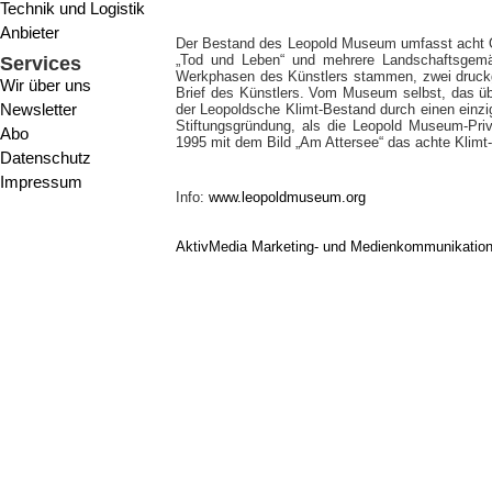
Technik und Logistik
Anbieter
Der Bestand des Leopold Museum umfasst acht Ö
„Tod und Leben“ und mehrere Landschaftsgemäl
Services
Werkphasen des Künstlers stammen, zwei druckg
Wir über uns
Brief des Künstlers. Vom Museum selbst, das üb
Newsletter
der Leopoldsche Klimt-Bestand durch einen einz
Stiftungsgründung, als die Leopold Museum-Priv
Abo
1995 mit dem Bild „Am Attersee“ das achte Klim
Datenschutz
Impressum
Info:
www.leopoldmuseum.org
AktivMedia Marketing- und Medienkommunikatio