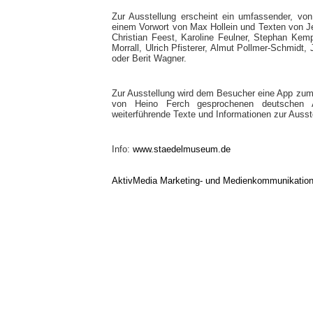
Zur Ausstellung erscheint ein umfassender, vo
einem Vorwort von Max Hollein und Texten von Jef
Christian Feest, Karoline Feulner, Stephan Kem
Morrall, Ulrich Pfisterer, Almut Pollmer-Schmid
oder Berit Wagner.
Zur Ausstellung wird dem Besucher eine App zum
von Heino Ferch gesprochenen deutschen Aud
weiterführende Texte und Informationen zur Ausste
Info:
www.staedelmuseum.de
AktivMedia Marketing- und Medienkommunikatio