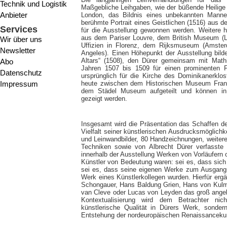
Technik und Logistik
Maßgebliche Leihgaben, wie der büßende Heilige
Anbieter
London, das Bildnis eines unbekannten Mann
berühmte Portrait eines Geistlichen (1516) aus de
Services
für die Ausstellung gewonnen werden. Weiter
aus dem Pariser Louvre, dem British Museum (L
Wir über uns
Uffizien in Florenz, dem Rijksmuseum (Amst
Newsletter
Angeles). Einen Höhepunkt der Ausstellung bilde
Altars“ (1508), den Dürer gemeinsam mit Mathi
Abo
Jahren 1507 bis 1509 für einen prominenten Fr
Datenschutz
ursprünglich für die Kirche des Dominikanerklos
Impressum
heute zwischen dem Historischen Museum Frankf
dem Städel Museum aufgeteilt und können in
gezeigt werden.
Insgesamt wird die Präsentation das Schaffen d
Vielfalt seiner künstlerischen Ausdrucksmöglichk
und Leinwandbilder, 80 Handzeichnungen, weitere 
Techniken sowie von Albrecht Dürer verfasste u
innerhalb der Ausstellung Werken von Vorläufern 
Künstler von Bedeutung waren: sei es, dass sich 
sei es, dass seine eigenen Werke zum Ausgangs
Werk eines Künstlerkollegen wurden. Hierfür erg
Schongauer, Hans Baldung Grien, Hans von Kulmb
van Cleve oder Lucas von Leyden das groß angel
Kontextualisierung wird dem Betrachter nic
künstlerische Qualität in Dürers Werk, sonder
Entstehung der nordeuropäischen Renaissanceku