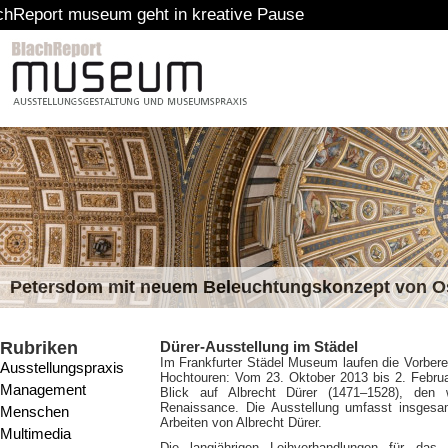
geht in kreative Pause
Petersdom mit neuem Beleuchtungskonzept von 
Rubriken
Dürer-Ausstellung im Städel
Im Frankfurter Städel Museum laufen die Vorberei
Ausstellungspraxis
Hochtouren: Vom 23. Oktober 2013 bis 2. Febr
Management
Blick auf Albrecht Dürer (1471–1528), den 
Renaissance. Die Ausstellung umfasst insgesa
Menschen
Arbeiten von Albrecht Dürer.
Multimedia
Die langjährigen Leihverhandlungen für das 