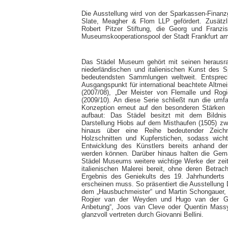
Die Ausstellung wird von der Sparkassen-Finanz
Slate, Meagher & Flom LLP gefördert. Zusätzli
Robert Pitzer Stiftung, die Georg und Franzi
Museumskooperationspool der Stadt Frankfurt a
Das Städel Museum gehört mit seinen herausr
niederländischen und italienischen Kunst des S
bedeutendsten Sammlungen weltweit. Entspre
Ausgangspunkt für international beachtete Altmei
(2007/08), „Der Meister von Flemalle und Rogi
(2009/10). An diese Serie schließt nun die umfa
Konzeption erneut auf den besonderen Stärke
aufbaut: Das Städel besitzt mit dem Bildnis
Darstellung Hiobs auf dem Misthaufen (1505) zw
hinaus über eine Reihe bedeutender Zeic
Holzschnitten und Kupferstichen, sodass wicht
Entwicklung des Künstlers bereits anhand der
werden können. Darüber hinaus halten die Gem
Städel Museums weitere wichtige Werke der zei
italienischen Malerei bereit, ohne deren Betrac
Ergebnis des Geniekults des 19. Jahrhunderts 
erscheinen muss. So präsentiert die Ausstellung 
dem „Hausbuchmeister“ und Martin Schongauer, 
Rogier van der Weyden und Hugo van der Go
Anbetung“, Joos van Cleve oder Quentin Massy
glanzvoll vertreten durch Giovanni Bellini.