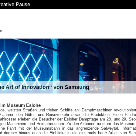
ative Pause
The Art of Innovation“ von Samsung
 im Museum Eslohe
ge, walzten Straßen und trieben Schiffe an: Dampfmaschinen revolutionier
 Jahren den Güter- und Reiseverkehr sowie die Produktion. Einen Eindr
tahlrösser erleben die Besucher der Esloher Dampftage am 28. und 29. Se
igen Maschinen- und Heimatmuseum. Zu den Aktionen rund um das Museum 
che Fahrt mit der Museumsbahn in das angrenzende Salweytal. Informat
d darüber hinaus auch die Einblicke in die einstmals harte Arbeit von Sch