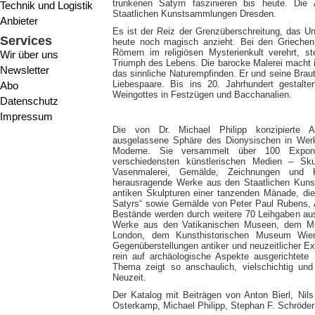
trunkenen Satyrn faszinieren bis heute. Die 
Technik und Logistik
Staatlichen Kunstsammlungen Dresden.
Anbieter
Es ist der Reiz der Grenzüberschreitung, das U
Services
heute noch magisch anzieht. Bei den Griech
Römern im religiösen Mysterienkult verehrt, s
Wir über uns
Triumph des Lebens. Die barocke Malerei macht 
Newsletter
das sinnliche Naturempfinden. Er und seine Brau
Liebespaare. Bis ins 20. Jahrhundert gestalte
Abo
Weingottes in Festzügen und Bacchanalien.
Datenschutz
Impressum
Die von Dr. Michael Philipp konzipierte Aus
ausgelassene Sphäre des Dionysischen in Werke
Moderne. Sie versammelt über 100 Expon
verschiedensten künstlerischen Medien – Sku
Vasenmalerei, Gemälde, Zeichnungen und K
herausragende Werke aus den Staatlichen Kuns
antiken Skulpturen einer tanzenden Mänade, di
Satyrs“ sowie Gemälde von Peter Paul Rubens, 
Bestände werden durch weitere 70 Leihgaben aus
Werke aus den Vatikanischen Museen, dem Mus
London, dem Kunsthistorischen Museum Wien
Gegenüberstellungen antiker und neuzeitlicher Ex
rein auf archäologische Aspekte ausgerichtet
Thema zeigt so anschaulich, vielschichtig und
Neuzeit.
Der Katalog mit Beiträgen von Anton Bierl, Nils
Osterkamp, Michael Philipp, Stephan F. Schröder