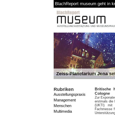
BlachReport museum geht in krea
Zeiss-Planetarium Jena se
Rubriken
Britische
Cologne
Ausstellungspraxis
Zur Exponatec
Management
erstmals die
(UKTI) mit 
Menschen
Fachmesse fü
Multimedia
Unterstützun