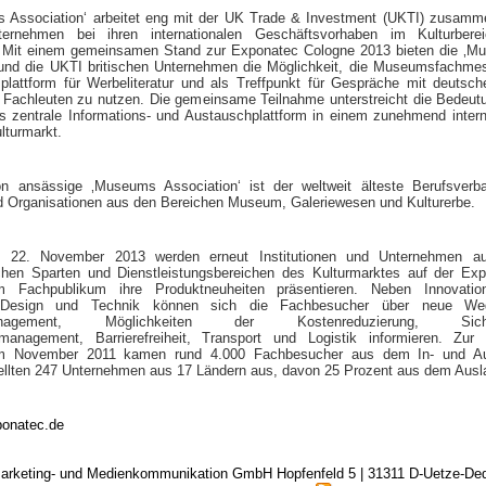
 Association‘ arbeitet eng mit der UK Trade & Investment (UKTI) zusam
nternehmen bei ihren internationalen Geschäftsvorhaben im Kulturbere
. Mit einem gemeinsamen Stand zur Exponatec Cologne 2013 bieten die ‚
 und die UKTI britischen Unternehmen die Möglichkeit, die Museumsfachme
splattform für Werbeliteratur und als Treffpunkt für Gespräche mit deutsc
 Fachleuten zu nutzen. Die gemeinsame Teilnahme unterstreicht die Bedeut
s zentrale Informations- und Austauschplattform in einem zunehmend intern
lturmarkt.
n ansässige ‚Museums Association‘ ist der weltweit älteste Berufsverb
d Organisationen aus den Bereichen Museum, Galeriewesen und Kulturerbe.
 22. November 2013 werden erneut Institutionen und Unternehmen a
ichen Sparten und Dienstleistungsbereichen des Kulturmarktes auf der Ex
 Fachpublikum ihre Produktneuheiten präsentieren. Neben Innovatio
, Design und Technik können sich die Fachbesucher über neue W
nagement, Möglichkeiten der Kostenreduzierung, Sicher
management, Barrierefreiheit, Transport und Logistik informieren. Zur 
m November 2011 kamen rund 4.000 Fachbesucher aus dem In- und Au
ellten 247 Unternehmen aus 17 Ländern aus, davon 25 Prozent aus dem Ausl
onatec.de
arketing- und Medienkommunikation GmbH Hopfenfeld 5 | 31311 D-Uetze-D