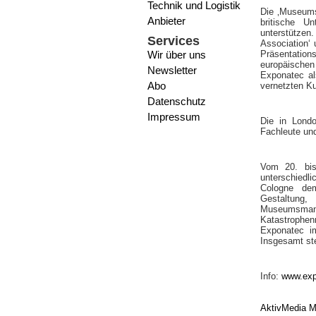
Technik und Logistik
Die ‚Museums
Anbieter
britische U
unterstützen
Services
Association‘
Wir über uns
Präsentation
europäischen
Newsletter
Exponatec al
Abo
vernetzten Ku
Datenschutz
Impressum
Die in Londo
Fachleute un
Vom 20. bis
unterschiedl
Cologne dem
Gestaltung
Museumsma
Katastrophen
Exponatec i
Insgesamt st
Info:
www.exp
AktivMedia M