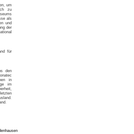
men, um
ich zu
Museums
sse als
hen und
ung der
ational
and für
us den
ponatec
nen in
ege im
heit,
letzten
sland.
and.
edenhausen