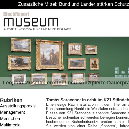
Zusätzliche Mittel: Bund und Länder stärken Schutz von Ku
Leopold Museum eröffnet neu konzipierte Dauerpr
Rubriken
Tomás Saraceno: in orbit im K21 Stände
Eine riesige Rauminstallation mit dem Titel „in
Ausstellungspraxis
Kunstsammlung Nordrhein-Westfalen entstanden. 
Management
Piazza von K21 Ständehaus spannte Saraceno ei
Besucher scheinbar schwerelos bewegen können.
Menschen
hochmoderner Sicherheitsnetze breiten sich in 
Multimedia
Sie werden von einer Reihe „Sphären“, luftg