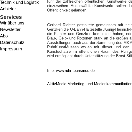
fünf der zahlreichen öffentlichen Kunstwerke d
Technik und Logistik
einzuweihen. Ausgewählte Kunstwerke sollen dur
Anbieter
Öffentlichkeit gelangen.
Services
Wir über uns
Gerhard Richter gestaltete gemeinsam mit sein
Newsletter
Genzken die U-Bahn-Haltestelle „König-Heinrich-P
die Richter und Genzken kombiniert haben, erin
Abo
Blau-, Gelb- und Rottönen stark an die großen a
Datenschutz
Ausstellungen auch aus der Sammlung des MKM
RuhrKunstMuseen wollen mit dieser und den f
Impressum
Kunstschätze im öffentlichen Raum des Ruhrg
wird ermöglicht durch Unterstützung der Brost-Sti
Info:
www.ruhr-tourismus.de
AktivMedia Marketing- und Medienkommunikatio