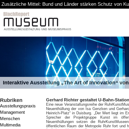
Zusätzliche Mittel: Bund und Länder stärken Schutz von Ku
Interaktive Ausstellung „The Art of Innovation“ v
Rubriken
Gerhard Richter gestaltet U-Bahn-Statio
Eine neue Veranstaltungsreihe der RuhrKunstMus
Ausstellungspraxis
Neuenthüllung der von Isa Genzken und Gerhard 
Management
Heinrich-Platz“ in Duisburg. „Der Wert liegt im
Sprecher der Projektgruppe Kunst im öffen
Menschen
Neuenthüllungen setzen die RuhrKunstMuseen
Multimedia
öffentlichen Raum der Metropole Ruhr fort und