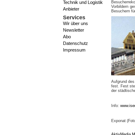
Technik und Logistik
Besucherreko
Vorbildern g
Anbieter
Besuchern für
Services
Wir über uns
Newsletter
Abo
Datenschutz
Impressum
Aufgrund des 
fest. Fest st
der städtisc
Info:
www.ise
Exponat (Foto
AktivMedia M