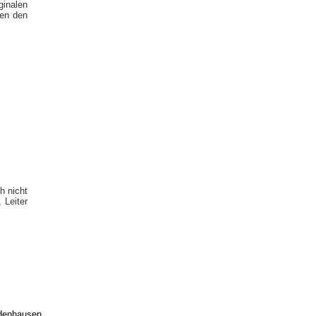
ginalen
den den
h nicht
 Leiter
edenhausen