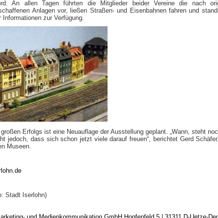
rd. An allen Tagen führten die Mitglieder beider Vereine die nach ori
eschaffenen Anlagen vor, ließen Straßen- und Eisenbahnen fahren und stan
 Informationen zur Verfügung.
großen Erfolgs ist eine Neuauflage der Ausstellung geplant. „Wann, steht noc
eht jedoch, dass sich schon jetzt viele darauf freuen“, berichtet Gerd Schäfer,
hen Museen.
rlohn.de
: Stadt Iserlohn)
arketing- und Medienkommunikation GmbH Hopfenfeld 5 | 31311 D-Uetze-D