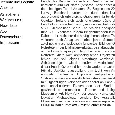
Funde des Berliner Bestands im Zentrum einer A
Technik und Logistik
bereichert wird.
Der Name „Amarna“ bezeichnet di
Anbieter
dem heutigen Tell el-Amarna. Zu Beginn des 20.
Ludwig Borchardt, unterstützt durch den K
Services
außerordentlich erfolgreiche Grabungen. Unter d
Wir über uns
Objekten befand sich auch jene bunte Büste d
Fundteilung zwischen dem „Service des Antiquit
Newsletter
5.500 Objekte nach Berlin. Die Ära des Königpa
Abo
rund 600 Exponaten in dem ihr gebührenden kul
Dabei steht nicht nur die häufig thematisierte T
Datenschutz
vielmehr auch Alltag und Leben jener Metropol
Impressum
zeichnet ein archäologisch fundiertes Bild der
Nofretete in der Bildhauerwerkstatt des altägy
archäologisch geprägten Hauptthema wird auch ei
Nofretete-Büste vom archäologischen Objekt zu
fehlen und soll eigens hinterfragt werden.A
Schlüsselobjekte, wie die berühmten Modellköpf
dieser Fundstücke sind bis heute weder restaurat
Für die Jubiläumsausstellung „Im Licht von A
nunmehr zahlreiche Exponate aufgearbei
Statuenfragmente sowie Architekturteile werden de
mit Ergänzungen versehen oder später an Hand v
und anschauliche Präsentation der Stad
gewährleisten.Internationale Partner und Lei
Museum of Art, New York, der Louvre, Paris, un
Egyptian Archaeology, London. Die Ausstell
Museumsinsel, die Sparkassen-Finanzgruppe u
Museum Berlin.Info:
www.imlichtvonamarna.de