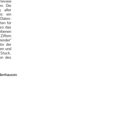
Preview
en. Die
 aller
s: ein
 Dates-
ten für
 so das
arbenen
iffern
render“
tiv der
ben und
 Stuck,
ion des
edenhausen