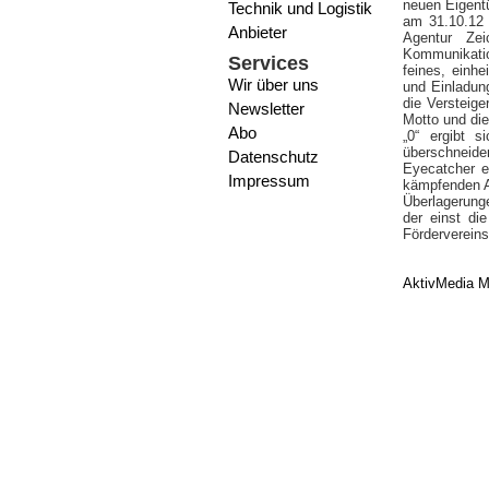
neuen Eigentü
Technik und Logistik
am 31.10.12 
Anbieter
Agentur Ze
Kommunikati
Services
feines, einhe
Wir über uns
und Einladun
die Versteige
Newsletter
Motto und die
Abo
„0“ ergibt s
überschneiden
Datenschutz
Eyecatcher e
Impressum
kämpfenden A
Überlagerung
der einst di
Fördervereins
AktivMedia M