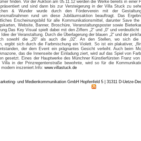
mer finden. Vor der Auktion am 05.11.12 werden die Werke bereits in einer 
präsentiert und sind dann bis zur Versteigerung in der Villa Stuck zu seh
ichen & Wunder wurde durch den Förderverein mit der Gestaltung
onsmaßnahmen rund um diese Jubiläumsaktion beauftragt. Das Ergebni
itliches Erscheinungsbild für alle Kommunikationsmittel, darunter Save the
gskarten, Website, Banner, Broschüre, Veranstaltungsposter sowie Bieterkar
rung.
Das Key Visual spielt dabei mit den Ziffern „2“ und „0“ und verdeutlicht
 Idee der Veranstaltung. Durch die Überlagerung der blauen „2“ und der pinkf
ich sowohl die „20“ als auch die „02“. An den Stellen, wo sich die Z
, ergibt sich durch die Farbmischung ein Violett. So ist ein plakativer, „flir
ntstanden, der dem Event ein prägnantes Gesicht verleiht. Auch beim Mo
mazone, das die Innenseite der Einladung ziert, wird auf das Spiel von Far
en gesetzt. Eines der Hauptwerke des Münchner Künstlerfürsten Franz von
e Villa in der Prinzregentenstraße bewohnte, wird so für die Kommunikat
 modern inszeniert.Info:
www.villastuck.de
arketing- und Medienkommunikation GmbH Hopfenfeld 5 | 31311 D-Uetze-D