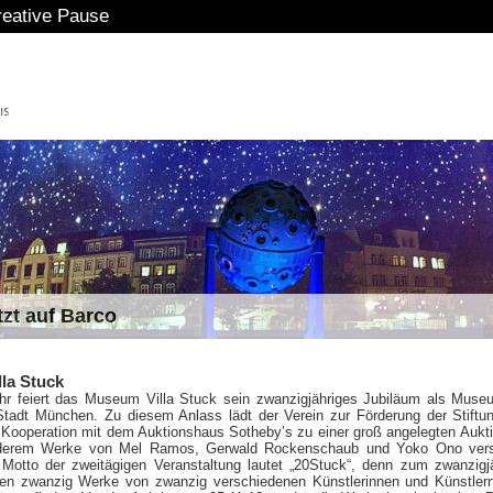
eative Pause
tzt auf Barco
lla Stuck
hr feiert das Museum Villa Stuck sein zwanzigjähriges Jubiläum als Mus
 Stadt München. Zu diesem Anlass lädt der Verein zur Förderung der Stiftun
 Kooperation mit dem Auktionshaus Sotheby’s zu einer groß angelegten Aukti
nderem Werke von Mel Ramos, Gerwald Rockenschaub und Yoko Ono verst
Motto der zweitägigen Veranstaltung lautet „20Stuck“, denn zum zwanzigj
len zwanzig Werke von zwanzig verschiedenen Künstlerinnen und Künstler