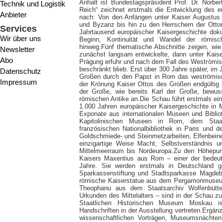
Anhalt ist Bundestagspräsident Prof. Dr. Norbe
Technik und Logistik
Reich“ zeichnet erstmals die Entwicklung des 
Anbieter
nach: Von den Anfängen unter Kaiser Augustus
und Byzanz bis hin zu den Herrschern der Ott
Services
Jahrtausend europäischer Kaisergeschichte dok
Wir über uns
Beginn, Kontinuität und Wandel der römisc
hinweg.Fünf thematische Abschnitte zeigen, wie 
Newsletter
zunächst langsam entwickelte, dann unter Kaiser
Abo
Prägung erfuhr und nach dem Fall des Weströmi
beschränkt blieb. Erst über 300 Jahre später, im
Datenschutz
Großen durch den Papst in Rom das weströmisch
Impressum
der Krönung Kaiser Ottos des Großen endgültig n
der Große, wie bereits Karl der Große, bewus
römischen Antike an.Die Schau führt erstmals ei
1.000 Jahren europäischer Kaisergeschichte i
Exponate aus internationalen Museen und Bibli
Kapitolinischen Museen in Rom, dem Staa
französischen Nationalbibliothek in Paris und
Goldschmiede- und Steinmetzarbeiten, Elfenbeine
einzigartige Weise Macht, Selbstverständnis u
Mittelmeerraum bis Nordeuropa.Zu den Höhepunk
Kaisers Maxentius aus Rom – einer der bedeut
Jahre. Sie werden erstmals in Deutschland g
Sparkassenstiftung und Stadtsparkasse Magdebu
römische Kaiserstatue aus dem Pergamonmuseum 
Theophanu aus dem Staatsarchiv Wolfenbüttel
Urkunden des Mittelalters – sind in der Schau 
Staatlichen Historischen Museum Moskau is
Handschriften in der Ausstellung vertreten.Ergän
wissenschaftlichen Vorträgen, Museumsnächte