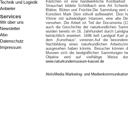
Kästchen ist eine handwerkliche Kostbarkei
Technik und Logistik
Strauchart bildete Schildbach eine Art Scheinb
Anbieter
Blätter, Blüten und Früchte.Die Sammlung wird 
Künstlers Mark Dion stilvoll aufbewahrt. Dion 
Services
Vitrine mit aufwändigen Intarsien, eine alte D
Wir über uns
versehen. Die Arbeit ist Teil der Documenta (13
auch die Geschichte der naturkundlichen Sam
Newsletter
wurden bereits im 16. Jahrhundert durch Landgra
Abo
beträchtlich erweitert. 1696 ließ Landgraf Kar
dem „Kunsthaus“, vereinen.Auf die besondere
Datenschutz
Nachbildung eines naturkundlichen Arbeit
Impressum
ausgesehen haben könnte. Besucher können da
Museen sich die landgräflichen Sammlungen heu
Objekte wird auf vielfältige Weise dur
www.naturkundemuseum-kassel.de
AktivMedia Marketing- und Medienkommunikatio