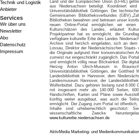
Land und der Europäischen Union (EFRE) geförd
Technik und Logistik
aus Niedersachsen beteiligt. Koordiniert wi
Anbieter
Universitätsbibliothek Göttingen. Der technisch
Gemeinsamen Bibliotheksverbundes (GBV).
„Za
Services
Bibliotheken bewahren und betreuen unser kostbar
Wir über uns
neuen Online-Portal ermöglichen wir einen 
Kulturschätzen des Landes, erläutert Kultu
Newsletter
Projektpartner hat es ermöglicht, die Grundla
Abo
verfügbare kulturelle Erbe des Landes Niedersac
Archive sind herzlich eingeladen, sich an dem 
Datenschutz
Lossau, Direktor der Niedersächsischen Staats- u
Impressum
die Originale aufgrund ihrer konservatorischen 
zumeist nur eingeschränkt zugänglich. Das Portal
und ermöglicht völlig neue Blickwinkel. Die dig
Herzog Anton Ulrich-Museum in Braunsch
Universitätsbibliothek Göttingen, der Gottfried
Landesbibliothek in Hannover, dem Niedersäch
Landesmuseum Hannover, der Landesbibliothek
Wolfenbüttel. Dazu gehören bislang rund 8.000
mit insgesamt mehr als 140.000 Seiten, 600 P
Handschriften, Karten und Pläne sowie Ausstel
künftig weiter ausgebaut, was auch die Teiln
ermöglicht. Der Zugang zum Portal ist öffentlich,
Inhalte sind urheberrechtlich geschützt. S
wissenschaftliche Zwecke herunterge
www.kulturerbe.niedersachsen.de
AktivMedia Marketing- und Medienkommunikatio