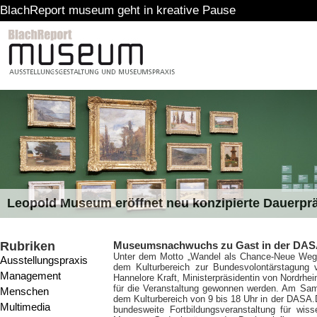
ort museum geht in kreative Pause
Leopold Museum eröffnet neu konzipierte Dauerpr
Rubriken
Museumsnachwuchs zu Gast in der DASA:
Unter dem Motto „Wandel als Chance-Neue Wege i
Ausstellungspraxis
dem Kulturbereich zur Bundesvolontärstagung 
Management
Hannelore Kraft, Ministerpräsidentin von Nordrhe
für die Veranstaltung gewonnen werden. Am Sam
Menschen
dem Kulturbereich von 9 bis 18 Uhr in der DASA.
Multimedia
bundesweite Fortbildungsveranstaltung für wiss