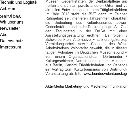
Museen, Gedenkstätten, der Denkmalpflege und 
Technik und Logistik
treffen sie sich an jeweils anderen Orten und 
Anbieter
aktuellen Entwicklungen in ihren Tätigkeitsfeld
Im Jahr 2012 steht die BVT ganz im Zeiche
Services
Ruhrgebiet seit mehreren Jahrzehnten charakter
Wir über uns
die Bedeutung des Kulturtourismus sowie
Gedenkstätten und in der Denkmalpflege. Als Gast
Newsletter
den Tagungstag in der DASA mit eine
Abo
Ausstellungsgestaltung eröffnen. Es folgen
Schwerpunkten: Alternative Finanzierungskonz
Datenschutz
Vermittlungsarbeit sowie Chancen des We
Impressum
Arbeitskreises Volontariat gewählt, die in dies
tätigen Volontäre im Deutschen Museumsbund ve
von einem Organisationsteam Dortmunder
Kulturgeschichte, Naturkundemuseum, Museum a
aus Berlin, Herford, Friedrichshafen und Osnabr
ein Vortrag zum Kulturtourismus von Dortmundto
Veranstaltung ab. Info:
www.bundesvolontaerstag
AktivMedia Marketing- und Medienkommunikatio