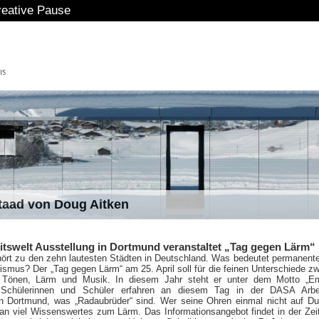
eative Pause
staad von Doug Aitken
tswelt Ausstellung in Dortmund veranstaltet „Tag gegen Lärm“
ört zu den zehn lautesten Städten in Deutschland. Was bedeutet permanent
ismus? Der „Tag gegen Lärm“ am 25. April soll für die feinen Unterschiede z
 Tönen, Lärm und Musik. In diesem Jahr steht er unter dem Motto „Em
. Schülerinnen und Schüler erfahren an diesem Tag in der DASA Arbei
in Dortmund, was „Radaubrüder“ sind. Wer seine Ohren einmal nicht auf D
rt an viel Wissenswertes zum Lärm. Das Informationsangebot findet in der Zei