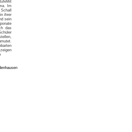
tufe
Mit
ma. Im
Schall
n ihrer
nd sein
ponate
ch das
chüler
tellen,
umutet.
hbarten
zeigen
e
edenhausen