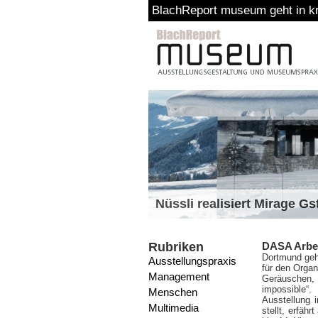
BlachReport museum geht in kr
Nüssli realisiert Mirage G
Rubriken
DASA Arbei
Dortmund geh
Ausstellungspraxis
für den Organ
Management
Geräuschen,
impossible“
Menschen
Ausstellung 
Multimedia
stellt, erfäh