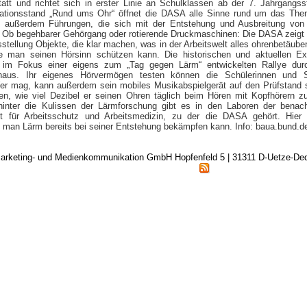
tatt und richtet sich in erster Linie an Schulklassen ab der 7. Jahrgangss
ationsstand „Rund ums Ohr“ öffnet die DASA alle Sinne rund um das The
 außerdem Führungen, die sich mit der Entstehung und Ausbreitung von 
. Ob begehbarer Gehörgang oder rotierende Druckmaschinen: Die DASA zeigt i
stellung Objekte, die klar machen, was in der Arbeitswelt alles ohrenbetäube
 man seinen Hörsinn schützen kann. Die historischen und aktuellen Ex
 im Fokus einer eigens zum „Tag gegen Lärm“ entwickelten Rallye dur
shaus. Ihr eigenes Hörvermögen testen können die Schülerinnen und S
r mag, kann außerdem sein mobiles Musikabspielgerät auf den Prüfstand s
en, wie viel Dezibel er seinen Ohren täglich beim Hören mit Kopfhörern z
hinter die Kulissen der Lärmforschung gibt es in den Laboren der benac
t für Arbeitsschutz und Arbeitsmedizin, zu der die DASA gehört. Hier 
e man Lärm bereits bei seiner Entstehung bekämpfen kann. Info: baua.bund.d
arketing- und Medienkommunikation GmbH Hopfenfeld 5 | 31311 D-Uetze-D