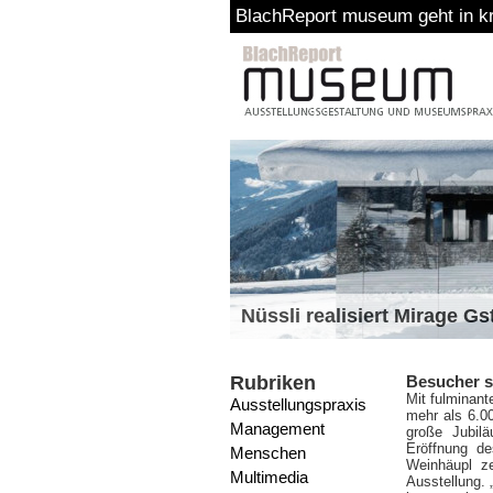
BlachReport museum geht in kr
Nüssli realisiert Mirage G
Rubriken
Besucher s
Mit fulminan
Ausstellungspraxis
mehr als 6.0
Management
große Jubilä
Eröffnung d
Menschen
Weinhäupl ze
Multimedia
Ausstellung. 