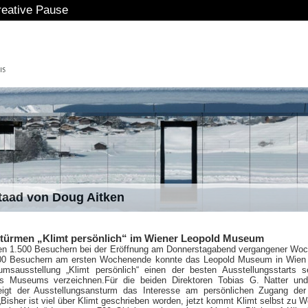
eative Pause
staad von Doug Aitken
türmen „Klimt persönlich“ im Wiener Leopold Museum
ten 1.500 Besuchern bei der Eröffnung am Donnerstagabend vergangener Wo
00 Besuchern am ersten Wochenende konnte das Leopold Museum in Wien f
umsausstellung „Klimt persönlich“ einen der besten Ausstellungsstarts s
es Museums verzeichnen.
Für die beiden Direktoren Tobias G. Natter un
igt der Ausstellungsansturm das Interesse am persönlichen Zugang der 
„Bisher ist viel über Klimt geschrieben worden, jetzt kommt Klimt selbst zu W