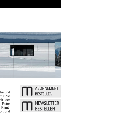
Zusätzliche Mittel: Bund u
che und
ür die
eit der
d Peter
Klimt-
ort und