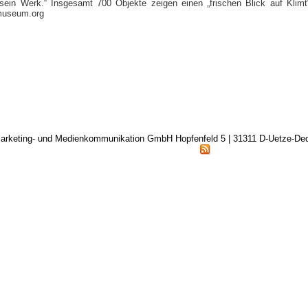
sein Werk.“ Insgesamt 700 Objekte zeigen einen „frischen Blick auf Klimt“
museum.org
arketing- und Medienkommunikation GmbH Hopfenfeld 5 | 31311 D-Uetze-D