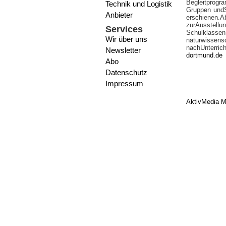
Begleitprogr
Technik und Logistik
Gruppen undS
Anbieter
erschienen.A
zurAusstell
Services
Schulkl
Wir über uns
naturwissens
nachUnterric
Newsletter
dortmund.de
Abo
Datenschutz
Impressum
AktivMedia M