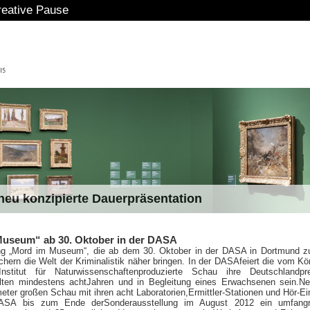
eative Pause
eu konzipierte Dauerpräsentation
useum“ ab 30. Oktober in der DASA
ng „Mord im Museum“, die ab dem 30. Oktober in der DASA in Dortmund z
uchern die Welt der Kriminalistik näher bringen. In der DASAfeiert die vom Kön
nstitut für Naturwissenschaftenproduzierte Schau ihre Deutschlandpre
lten mindestens achtJahren und in Begleitung eines Erwachsenen sein.N
ter großen Schau mit ihren acht Laboratorien,Ermittler-Stationen und Hör-Ei
DASA bis zum Ende derSonderausstellung im August 2012 ein umfangr