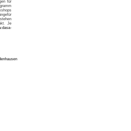
gen für
rogramm
rkshops
ngefür
ehen
nkt. Je
.dasa-
edenhausen