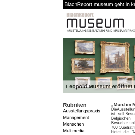
BlachReport museum geht in kr
Leopold Museum eröffnet n
Rubriken
„Mord im M
Die
Ausstellu
Ausstellungspraxis
ist, soll Bes
Management
Belgischen I
Besucher sol
Menschen
700 Quadratme
Multimedia
bietet die 