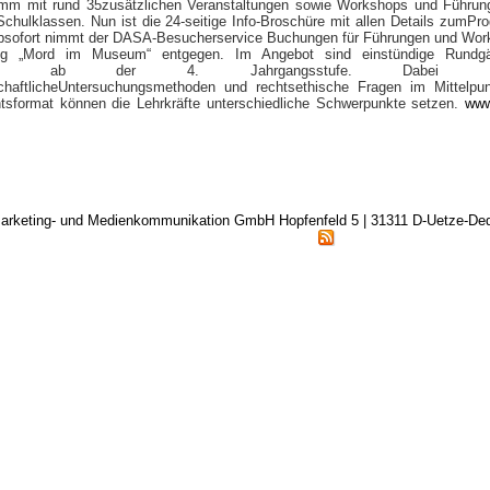
amm mit rund 35zusätzlichen Veranstaltungen sowie Workshops und Führun
chulklassen. Nun ist die 24-seitige Info-Broschüre mit allen Details zumP
bsofort nimmt der DASA-Besucherservice Buchungen für Führungen und Wo
ung „Mord im Museum“ entgegen. Im Angebot sind einstündige Rundgä
assen ab der 4. Jahrgangsstufe. Dabei st
chaftlicheUntersuchungsmethoden und rechtsethische Fragen im Mittelpu
htsformat können die Lehrkräfte unterschiedliche Schwerpunkte setzen.
www
arketing- und Medienkommunikation GmbH Hopfenfeld 5 | 31311 D-Uetze-D