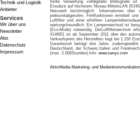
fürdie Verwertung volldigitaler Bildsignale is
Technik und Logistik
Einsätze auf höchstem Niveau.MittelsLAN (RJ45-
Anbieter
Netzwerk leichtmöglich. Informationen über
jederzeitabgerufen, Fehlfunktionen ermittelt un
Services
Luftfilter und einer erhöhten Lampenlebensdau
Wir über uns
wartungsfreundlich. Ein Lampenwechsel ist beis
(Eco-Mode) notwendig. DerLuftfilterwechsel er
Newsletter
XU4001 ist ab September 2011 über den autorisi
Abo
Verkaufspreis des Herstellers liegt bei 1.150 Eu
Garantiezeit beträgt drei Jahre, zudemgewähr
Datenschutz
Deutschland, der Schweiz,Italien und Frankreic
Impressum
(max. 2.000Stunden).Info:
www.sanyo.com
AktivMedia Marketing- und Medienkommunikatio