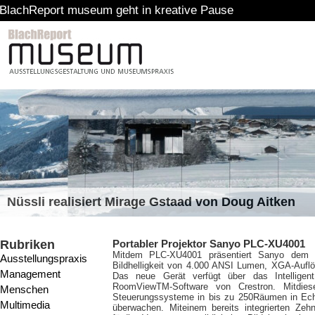
rt museum geht in kreative Pause
Nüssli realisiert Mirage Gstaad von Doug Aitken
Rubriken
Portabler Projektor Sanyo PLC-XU4001
Mit
dem PLC-XU4001 präsentiert Sanyo dem Ma
Ausstellungspraxis
Bildhelligkeit von 4.000 ANSI Lumen, XGA-Auflö
Management
Das neue Gerät verfügt über das Intelligen
RoomViewTM-Software von Crestron. Mitdiese
Menschen
Steuerungssysteme in bis zu 250Räumen in Echt
Multimedia
überwachen. Miteinem bereits integrierten Ze