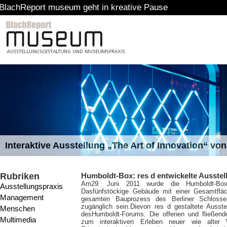
rt museum geht in kreative Pause
Interaktive Ausstellung „The Art of Innovation“ v
Rubriken
Humboldt-Box: res d entwickelte Ausstel
Am
29. Juni 2011 wurde die Humboldt-Box 
Ausstellungspraxis
Dasfünfstöckige Gebäude mit einer Gesamtflä
Management
gesamten Bauprozess des Berliner Schlosses 
zugänglich sein.Dievon res d gestaltete Ausstel
Menschen
desHumboldt-Forums. Die offenen und fließend
Multimedia
zum interaktiven Erleben neuer wie alter W