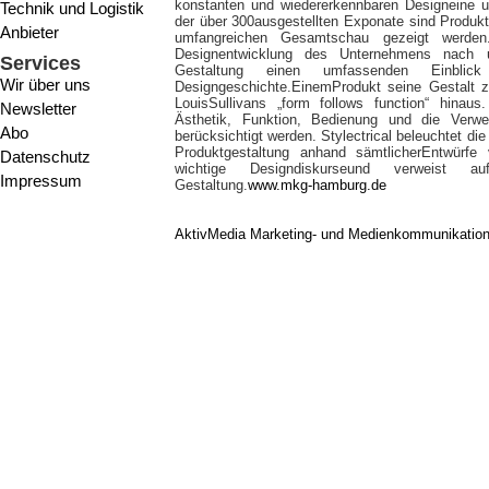
konstanten und wiedererkennbaren Designeine unv
Technik und Logistik
der über 300ausgestellten Exponate sind Produkte
Anbieter
umfangreichen Gesamtschau gezeigt werden. 
Designentwicklung des Unternehmens nach u
Services
Gestaltung einen umfassenden Einblick i
Wir über uns
Designgeschichte.EinemProdukt seine Gestalt zu
LouisSullivans „form follows function“ hinaus
Newsletter
Ästhetik, Funktion, Bedienung und die Ver
Abo
berücksichtigt werden. Stylectrical beleuchtet d
Produktgestaltung anhand sämtlicherEntwürfe 
Datenschutz
wichtige Designdiskurseund verweist 
Impressum
Gestaltung.
www.mkg-hamburg.de
AktivMedia Marketing- und Medienkommunikatio