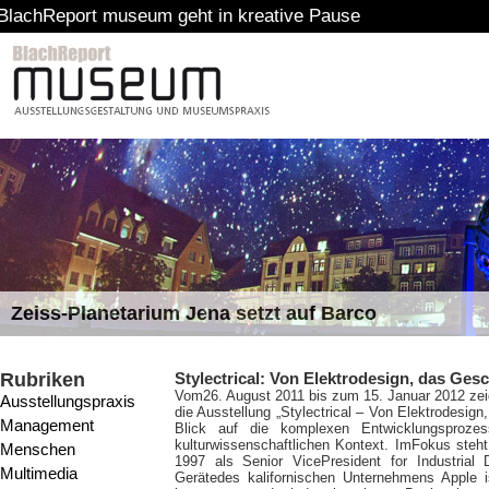
t museum geht in kreative Pause
Zeiss-Planetarium Jena setzt auf Barco
Rubriken
Stylectrical: Von Elektrodesign, das Gesc
Vom
26. August 2011 bis zum 15. Januar 2012 z
Ausstellungspraxis
die Ausstellung „Stylectrical – Von Elektrodesign
Management
Blick auf die komplexen Entwicklungsprozess
kulturwissenschaftlichen Kontext. ImFokus steht
Menschen
1997 als Senior VicePresident for Industrial D
Multimedia
Gerätedes kalifornischen Unternehmens Apple i