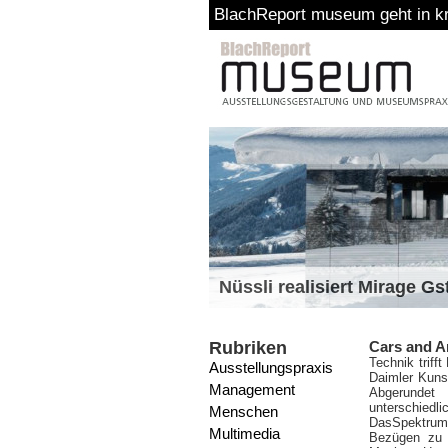
BlachReport museum geht in kreati
Nüssli realisiert Mirage G
Rubriken
Cars and A
Technik triff
Ausstellungspraxis
Daimler Kuns
Management
Abgerundet
unterschiedl
Menschen
DasSpektrum 
Multimedia
Bezügen zu 