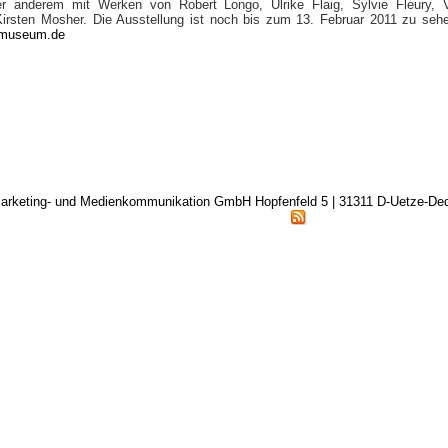
r anderem mit Werken von Robert Longo, Ulrike Flaig, Sylvie Fleury, V
irsten Mosher. Die Ausstellung ist noch bis zum 13. Februar 2011 zu sehe
-museum.de
arketing- und Medienkommunikation GmbH Hopfenfeld 5 | 31311 D-Uetze-D