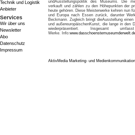
undAusstellungspolitik des Museums. Die m
Technik und Logistik
verkauft und zählen zu den Höhepunkten der pr
Anbieter
heute gehören. Diese Meisterwerke kehren nun fü
und Europa nach Essen zurück, darunter Werk
Services
Beckmann. Zugleich bringt dieAusstellung einen 
Wir über uns
und außereuropäischenKunst, die lange in den 
wiederpräsentiert. Insgesamt um
Newsletter
Werke. Info:
www.dasschoenstemuseumderwelt.d
Abo
Datenschutz
Impressum
AktivMedia Marketing- und Medienkommunikatio