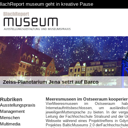
t museum geht in kreative Pause
Zeiss-Planetarium Jena setzt auf Barco
Rubriken
Meeresmuseen im Ostseeraum kooperier
Vier
Meeresmuseen im Ostseeraum ha
Ausstellungspraxis
Internetauftrittsbeschlossen, um auslän
Management
jeweiligenMuttersprache zu bieten. In der verg
Leitung der Fachhochschule Stralsund und der Un
Menschen
Webseite während eines Projekttreffens in Gdyn
Multimedia
Projektes BalticMuseums 2.0 derFachhochschul