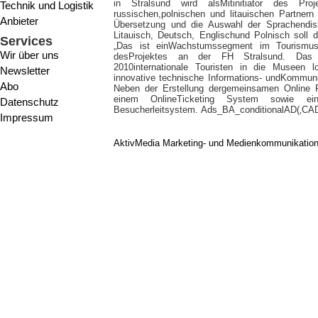
in Stralsund wird alsMitinitiator des P
Technik und Logistik
russischen,polnischen und litauischen Partnern 
Anbieter
Übersetzung und die Auswahl der Sprachendisk
Litauisch, Deutsch, Englischund Polnisch soll 
Services
„Das ist einWachstumssegment im Tourismusbe
Wir über uns
desProjektes an der FH Stralsund. Das 
2010internationale Touristen in die Museen 
Newsletter
innovative technische Informations- undKommun
Abo
Neben der Erstellung dergemeinsamen Online P
einem OnlineTicketing System sowie ei
Datenschutz
Besucherleitsystem. Ads_BA_conditionalAD(‚CAD‘
Impressum
AktivMedia Marketing- und Medienkommunikatio