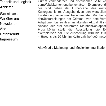
Grimm vonmoderner und historischer Seite 
Technik und Logistik
zumWeltdokumentenerbe erklärten Exemplare de
Anbieter
Sie sind neben der Luther-Bibel das weltw
Kulturgeschichte. Ausgehendvon den wertvollen
Services
Entstehung derweltweit bedeutendsten Märchens
Wir über uns
denÜberarbeitungen der Grimms, von dem Vorb
Adaptionen bis zu ihrer anhaltenden Aktualität in
Newsletter
Anhand der drei berühmten MärchenRotkäppc
Abo
Froschkönig stellt die Ausstellung die 
exemplarisch dar. Die Ausstellung wird bis zu
Datenschutz
mittwochs bis 20 Uhr, im Kulturbahnhof geöffnetse
Impressum
AktivMedia Marketing- und Medienkommunikatio