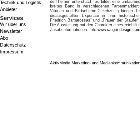
derThemen unterstützt. So bildet eine umlaufe
Technik und Logistik
breites Band in verschiedenen Farbenmarkiert
Anbieter
Vitrinen und Bildschirme.Gleichzeitig binden T
dieausgestellten Exponate in ihren historisch
Services
Friedrich Barbarossas“ und „Frauen der Staufer“ 
Wir über uns
Die Ausstellung hat den Charakter eines reichillu
Zusatzinformationen. Info:
www.ranger-design.co
Newsletter
Abo
Datenschutz
Impressum
AktivMedia Marketing- und Medienkommunikatio