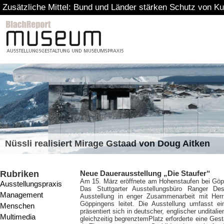
Zusätzliche Mittel: Bund und Länder stärken Schutz von Ku
Nüssli realisiert Mirage Gstaad von Doug Aitken
Rubriken
Neue Dauerausstellung „Die Staufer“
Am 15. März eröffnete am Hohenstaufen bei Göpp
Ausstellungspraxis
Das Stuttgarter Ausstellungsbüro Ranger Desig
Management
Ausstellung in enger Zusammenarbeit mit Her
Göppingens leitet.
Die Ausstellung umfasst ei
Menschen
präsentiert sich in deutscher, englischer unditali
Multimedia
gleichzeitig begrenztemPlatz erforderte eine Ges