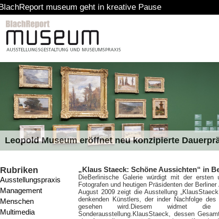
rt museum geht in kreative Pause
Leopold Museum eröffnet neu konzipierte Dauerpr
Rubriken
„Klaus Staeck: Schöne Aussichten“ in Be
Die
Berlinische Galerie würdigt mit der ersten
Ausstellungspraxis
Fotografen und heutigen Präsidenten der Berline
Management
August 2009 zeigt die Ausstellung „KlausStaeck
denkenden Künstlers, der inder Nachfolge des 
Menschen
gesehen wird.Diesem widmet die B
Multimedia
Sonderausstellung.KlausStaeck, dessen Gesamt