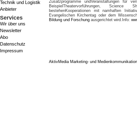
Zusatzprogramme undVeranstaltungen für ve
Technik und Logistik
BeispielTheatervorführungen, Science
Anbieter
bestehenKooperationen mit namhaften Initia
Evangelischen Kirchentag oder dem Wissensc
Services
Bildung und Forschung
ausgerichtet wird.Info:
ww
Wir über uns
Newsletter
Abo
Datenschutz
Impressum
AktivMedia Marketing- und Medienkommunikatio