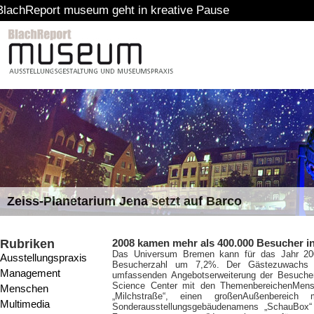
 museum geht in kreative Pause
Zeiss-Planetarium Jena setzt auf Barco
Rubriken
2008 kamen mehr als 400.000 Besucher i
Das Universum Bremen kann für das Jahr 20
Ausstellungspraxis
Besucherzahl um 7,2%. Der Gästezuwachs i
Management
umfassenden Angebotserweiterung der Besucher
Science Center mit den ThemenbereichenMen
Menschen
„Milchstraße“, einen großenAußenberei
Multimedia
Sonderausstellungsgebäudenamens „SchauBox“