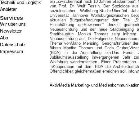
ein „Zwischenfazit nach 10 Jahren Stadtumbau“. 
Technik und Logistik
von Prof. Dr. Wulf Tessin. Der Soziologe aus
Anbieter
soziologischen Wolfsburg-Studie.Überfünf 
Universität Hannover Wolfsburginzwischen beo
Services
aktuellen Bürgerbefragungunter dem Titel „
Wir über uns
Einschätzung derBewohner.“ derzeit gearbe
Neuausrichtung und der neue Stadteingang 
Newsletter
Stadtbaurätin. Monika Thomas zeigt inihrem 
Abo
Neuausrichtung auf. Die Folgender Neuorientieru
Thema vonMario Mensing, Geschäftsführer de
Datenschutz
führen Monika Thomas und Doris Gruber,Vizep
Impressum
(BDA) in die Ausstellung ein.Das Forum A
Jubiläumsausstellung imvergangenen Jahr zu
Wolfsburg wandernlassen. Einer Präsentation a
inKooperation mit dem BDA die Architektursch
Öffentlichkeit gleichermaßen erreichen soll.Info:
w
AktivMedia Marketing- und Medienkommunikatio