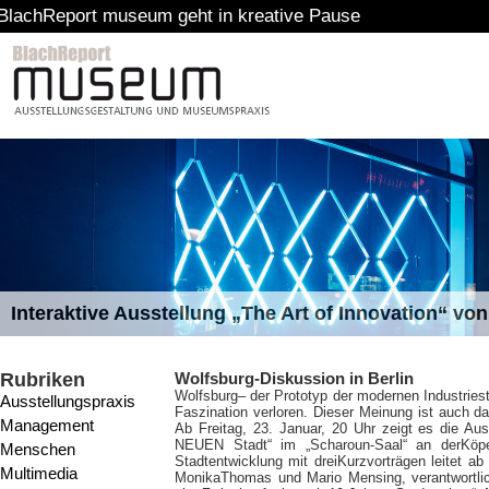
t museum geht in kreative Pause
Interaktive Ausstellung „The Art of Innovation“ v
Rubriken
Wolfsburg-Diskussion in Berlin
Wolfsburg
– der Prototyp der modernen Industries
Ausstellungspraxis
Faszination verloren. Dieser Meinung ist auch d
Management
Ab Freitag, 23. Januar, 20 Uhr zeigt es die Au
NEUEN Stadt“ im „Scharoun-Saal“ an derKöpen
Menschen
Stadtentwicklung mit dreiKurzvorträgen leitet a
Multimedia
MonikaThomas und Mario Mensing, verantwortlich