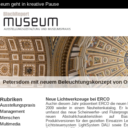
 Pause
Petersdom mit neuem Beleuchtungskonzept von 
Rubriken
Neue Lichtwerkzeuge bei ERCO
Auch
in diesem Jahr präsentiert ERCO die neue
Ausstellungspraxis
2009 wieder in einem Neuheitenkatalog. Er 
Management
umfasst das neue Scheinwerfer- und Fluterprog
neuen Abstrahlcharakteristiken auf Basis
Menschen
Produktversionen für den gezielten Einsatzim L
Multimedia
Lichtsteuersystem LightSystem DALI sowie 