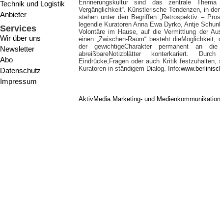
Erinnerungskultur sind das zentrale Thema
Technik und Logistik
Vergänglichkeit“. Künstlerische Tendenzen, in den
Anbieter
stehen unter den Begriffen „Retrospektiv – Pr
legendie Kuratoren Anna Ewa Dyrko, Antje Schun
Services
Volontäre im Hause, auf die Vermittlung der Au
Wir über uns
einen „Zwischen-Raum“ besteht dieMöglichkeit, d
der gewichtigeCharakter permanent an die
Newsletter
abreißbareNotizblätter konterkariert. Du
Abo
Eindrücke,Fragen oder auch Kritik festzuhalten,
Kuratoren in ständigem Dialog. Info:
www.berlinisc
Datenschutz
Impressum
AktivMedia Marketing- und Medienkommunikatio