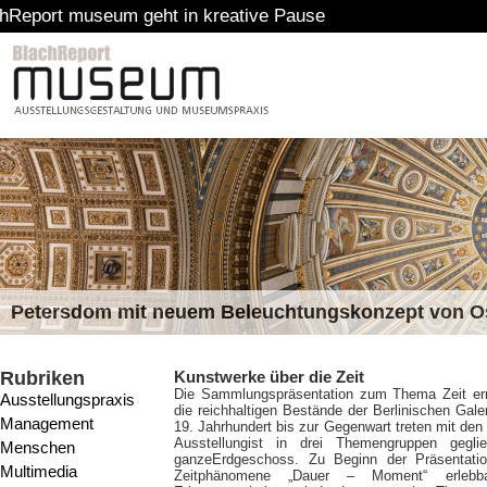
 geht in kreative Pause
Petersdom mit neuem Beleuchtungskonzept von 
Rubriken
Kunstwerke über die Zeit
Die Sammlungspräsentation zum Thema Zeit erm
Ausstellungspraxis
die reichhaltigen Bestände der Berlinischen Gale
Management
19. Jahrhundert bis zur Gegenwart treten mit de
Ausstellungist in drei Themengruppen gegl
Menschen
ganzeErdgeschoss. Zu Beginn der Präsentatio
Multimedia
Zeitphänomene „Dauer – Moment“ erlebbar